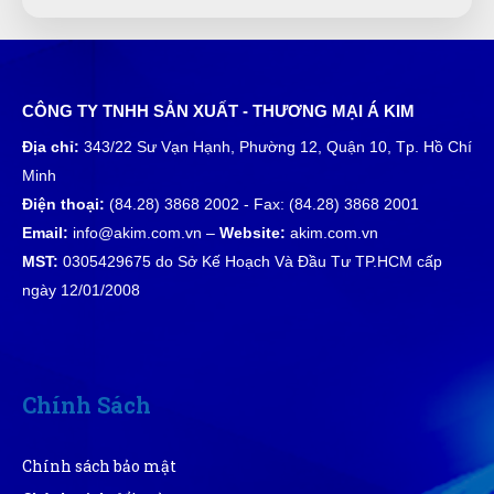
Shop tư vấn nhiệt tình, cặn kẽ tôi rất thích
CÔNG TY TNHH SẢN XUẤT - THƯƠNG MẠI Á KIM
Địa chỉ:
343/22 Sư Vạn Hạnh, Phường 12, Quận 10, Tp. Hồ Chí
Minh
Điện thoại:
(84.28) 3868 2002 - Fax: (84.28) 3868 2001
Email:
info@akim.com.vn –
Website:
akim.com.vn
MST:
0305429675 do Sở Kế Hoạch Và Đầu Tư TP.HCM cấp
ngày 12/01/2008
Chính Sách
Chính sách bảo mật