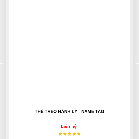
Thảo Liên
TL
(Đánh giá 1 năm trước)
Nhân viên xinh gái, thái độ nhiệt tình, mua càng
nhiều giảm càng nhiều
Nguyễn Bích Ngọc
NN
(Đánh giá 1 năm trước)
Trang dễ lựa sản phẩm cực, phân loại rõ ràng, không
rành mấy này mà mua cũng dễ
THẺ TREO HÀNH LÝ - NAME TAG
Cao Văn Hùng
CH
(Đánh giá 1 năm trước)
Liên hệ