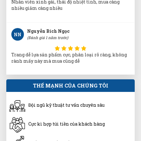
Nhân viên xinh gái, thái độ nhiệt tình, mua càng
nhiều giảm càng nhiều
Nguyễn Bích Ngọc
NN
(Đánh giá 1 năm trước)
Trang dễ lựa sản phẩm cực, phân loại rõ ràng, không
rành mấy này mà mua cũng dễ
Cao Văn Hùng
THẾ MẠNH CỦA CHÚNG TÔI
CH
(Đánh giá 1 năm trước)
Đội ngũ kỹ thuật tư vấn chuyên sâu
Shop tư vấn nhiệt tình, cặn kẽ tôi rất thích
Cực kì hợp túi tiền của khách hàng
Vũ Hoàng
VH