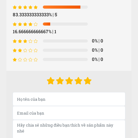
(Đánh giá 1 năm trước)
83.333333333333%
| 5
Trang dễ lựa sản phẩm cực, phân loại rõ ràng, không
rành mấy này mà mua cũng dễ
16.666666666667%
| 1
0%
| 0
Cao Văn Hùng
CH
0%
| 0
(Đánh giá 1 năm trước)
0%
| 0
Shop tư vấn nhiệt tình, cặn kẽ tôi rất thích
Vũ Hoàng
VH
(Đánh giá 1 năm trước)
Bảo hành nhanh gọn, hướng dẫn sử dụng chi tiết