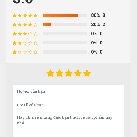
shop phục vụ tốt, có cơ hội sẽ ủng hộ shop thêmm
80%
| 8
20%
| 2
0%
| 0
Cẩm Tú
CT
0%
| 0
(Đánh giá 1 năm trước)
0%
| 0
Bảo hành nhanh gọn, hướng dẫn sử dụng chi tiết
Huỳnh Thị Diễm
HD
(Đánh giá 1 năm trước)
Nhân viên hỗ trợ nhanh, hướng dẫn tận tình, nhanh
chóng