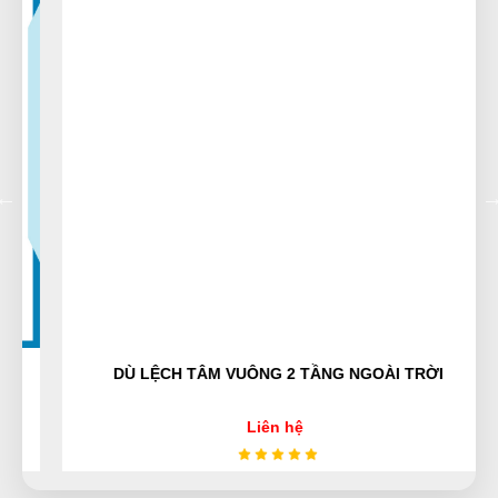
Cẩm Tú
CT
(Đánh giá 1 năm trước)
Bảo hành nhanh gọn, hướng dẫn sử dụng chi tiết
Huỳnh Thị Diễm
HD
(Đánh giá 1 năm trước)
Nhân viên hỗ trợ nhanh, hướng dẫn tận tình, nhanh
chóng
DÙ LỆCH TÂM VUÔNG 2 TẦNG NGOÀI TRỜI
Công Định
CĐ
(Đánh giá 1 năm trước)
Liên hệ
muốn mua hàng chuẩn sịn phải mua ở đây, nhiều bên
lương lẹo còn ở đây mua lần 3 rồi rất ok