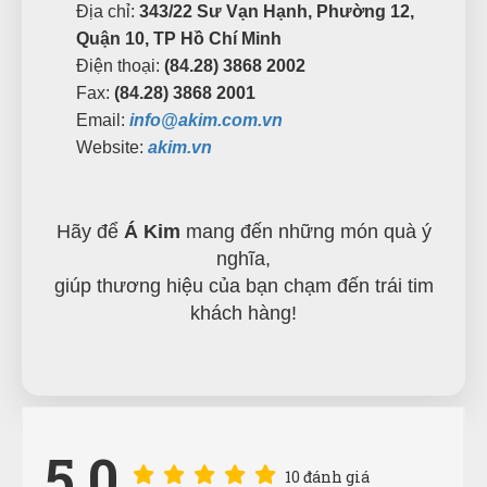
Địa chỉ:
343/22 Sư Vạn Hạnh, Phường 12,
Quận 10, TP Hồ Chí Minh
Điện thoại:
(84.28) 3868 2002
Fax:
(84.28) 3868 2001
Email:
info@akim.com.vn
Website:
akim.vn
Hãy để
Á Kim
mang đến những món quà ý
nghĩa,
giúp thương hiệu của bạn chạm đến trái tim
khách hàng!
Phi Pha Nguyễn
5.0
PN
(Đánh giá 1 năm trước)
10 đánh giá