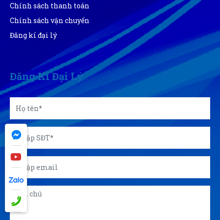
Chính sách thanh toán
Giao hàng nhanh chóng, shiper vui tính
Chính sách vận chuyển
Đăng kí đại lý
Tuyến Nguyễn
TN
(Đánh giá 1 năm trước)
Đăng Kí Đại Lý
Phải chi biết chỗ này sớm thì tui đâu có mất tiền oan
Thịnh Nguyễn
TN
(Đánh giá 1 năm trước)
Không gian hài hòa, mới lạ. Thích vì không gian nơi
đây nhé