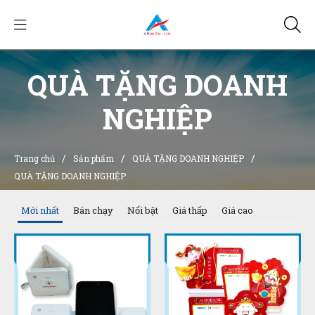
QUÀ TẶNG DOANH
NGHIỆP
/
/
/
Trang chủ
Sản phẩm
QUÀ TẶNG DOANH NGHIỆP
QUÀ TẶNG DOANH NGHIỆP
Mới nhất
Bán chạy
Nổi bật
Giá thấp
Giá cao