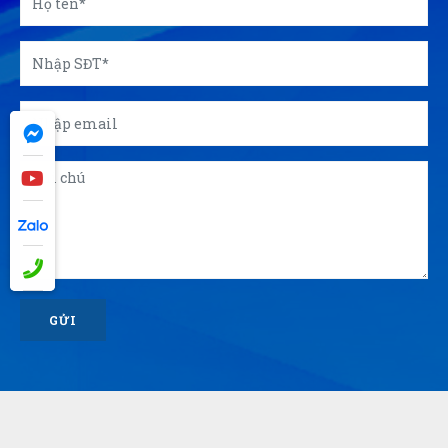
GỬI
© 2026 Công ty Á Kim - Chuyên in ấn, sản xuất quà tặng
doanh nghiệp, quà tặng - Thiết kế bởi sikido.vn