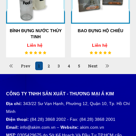
BÌNH ĐỰNG NƯỚC THỦY
BAO ĐỰNG HỘ CHIẾU
TINH
Liên hệ
Liên hệ
Prev
1
2
3
4
5
Next
CÔNG TY TNHH SẢN XUẤT - THƯƠNG MẠI Á KIM
Địa chỉ:
343/22 Sư Vạn Hạnh, Phường 12, Quận 10, Tp. Hồ Chí
Minh
Điện thoại:
(84.28) 3868 2002 - Fax: (84.28) 3868 2001
Email:
info@akim.com.vn –
Website:
akim.com.vn
MST:
0305429675 do Sở Kế Hoạch Và Đầu Tư TP.HCM cấp