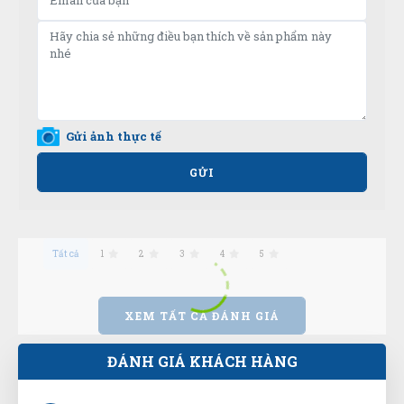
Thanh Tâm
TT
(Đánh giá 1 năm trước)
Phải chi biết chỗ này sớm thì tui đâu có mất tiền oan
Gửi ảnh thực tế
GỬI
Trực Đặng
TĐ
(Đánh giá 1 năm trước)
Tất cả
1
2
3
4
5
Hàng xin sò nha mọi người nên mua giao hàng
nhanh ủng hộ shop 5 sao
XEM TẤT CẢ ĐÁNH GIÁ
Quang Khang
ĐÁNH GIÁ KHÁCH HÀNG
QK
(Đánh giá 1 năm trước)