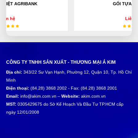
GỐI TỰA CỔ CHỮ U
rất thích sản phẩm dùng ở đây luôn
Liên hệ
Lại Thị Nhàn
LN
(Đánh giá 1 năm trước)
Mọi người đến thử nhé, hàng bên đây đúng đẹp, chất
CÔNG TY TNHH SẢN XUẤT - THƯƠNG MẠI Á KIM
lượng và giá tốt
Địa chỉ:
343/22 Sư Vạn Hạnh, Phường 12, Quận 10, Tp. Hồ Chí
Minh
Tuyết Trang
Điện thoại:
(84.28) 3868 2002 - Fax: (84.28) 3868 2001
TT
(Đánh giá 1 năm trước)
Email:
info@akim.com.vn –
Website:
akim.com.vn
MST:
0305429675 do Sở Kế Hoạch Và Đầu Tư TP.HCM cấp
có rất nhiều chương trình khuyến mại trong shop,
ngày 12/01/2008
tôi thích rồi nha