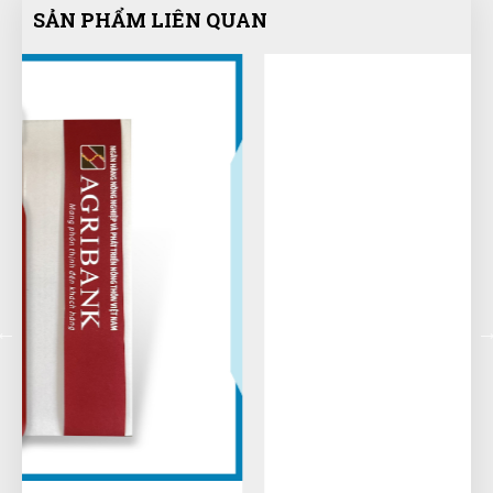
SẢN PHẨM LIÊN QUAN
Đức Phan
ĐP
(Đánh giá 1 năm trước)
Tư vấn chuyên nghiệp
Tạ Quang Hòa
TH
(Đánh giá 1 năm trước)
Shop đóng gói rất cẩn thận.Hàng giao nhanh
Thanh Tâm
TT
(Đánh giá 1 năm trước)