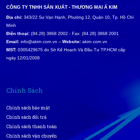
15/04/2025
CÔNG TY TNHH SẢN XUẤT - THƯƠNG MẠI Á KIM
Địa chỉ:
343/22 Sư Vạn Hạnh, Phường 12, Quận 10, Tp. Hồ Chí
SỔ TAY LÒ XO
Minh
09/04/2025
Điện thoại:
(84.28) 3868 2002 - Fax: (84.28) 3868 2001
Email:
info@akim.com.vn –
Website:
akim.com.vn
Ô DÙ CẦM TAY
MST:
0305429675 do Sở Kế Hoạch Và Đầu Tư TP.HCM cấp
ngày 12/01/2008
01/03/2025
MŨ LƯỠI TRAI VÀ THÔNG TIN
BẠN CẦN BIẾT
Chính Sách
11/02/2025
Chính sách bảo mật
CÁC KHỔ GIẤY TRONG IN ẤN ?
Chính sách đổi trả
08/02/2025
Chính sách thanh toán
Chính sách vận chuyển