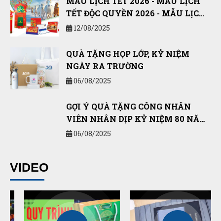
TẾT ĐỘC QUYỀN 2026 - MẪU LỊCH
TẾT NĂM BÍNH NGỌ 2026
12/08/2025
QUÀ TẶNG HỌP LỚP, KỶ NIỆM
NGÀY RA TRƯỜNG
06/08/2025
GỢI Ý QUÀ TẶNG CÔNG NHÂN
VIÊN NHÂN DỊP KỶ NIỆM 80 NĂM
QUỐC KHÁNH 2/9 VÀ CÁCH MẠNG
06/08/2025
THÁNG TÁM
10 SẢN PHẨM QUÀ TẶNG DÀNH
VIDEO
CHO LỄ TỐT NGHIỆP, TRƯỜNG
HỌC, TRUNG TÂM GIÁO DỤC
02/05/2025
NHỮNG LƯU Ý KHI CHỌN GIẤY IN
BILL / GIẤY IN HÓA ĐƠN