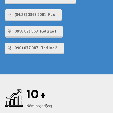
(84.28) 3868 2001
Fax
0938 071 568
Hotline 1
0901 077 087
Hotline 2
10
+
VĂN HÓA TẶNG QUÀ TRONG
KINH DOANH
Năm hoạt động
29/11/2024