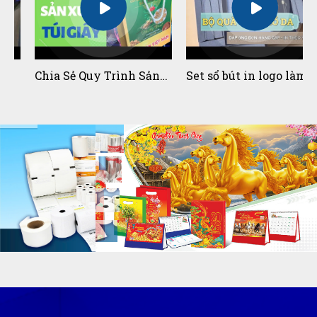
23/04/2025
MẸO BẢO QUẢN GIẤY IN BILL /
GIẤY IN HÓA ĐƠN
Chia Sẻ Quy Trình Sản
Set sổ bút in logo làm
Xuất Túi Giấy Khi In
quà tặng doanh nghiệp
23/04/2025
Túi Giấy l Toàn Bao Bì
đẹp xuất sắc
TỔNG HỢP CÁC LOẠI GIẤY IN BILL
/ IN HÓA ĐƠN PHỔ BIẾN NHẤT
23/04/2025
GIẤY IN NHIỆT HÓA ĐƠN KHÔNG
CHỨA CHẤT BPA, BPS FREE
23/04/2025
QUÀ TẶNG ĐẠI HỘI ĐẢNG BỘ
NHIỆM KỲ 2025 -2030