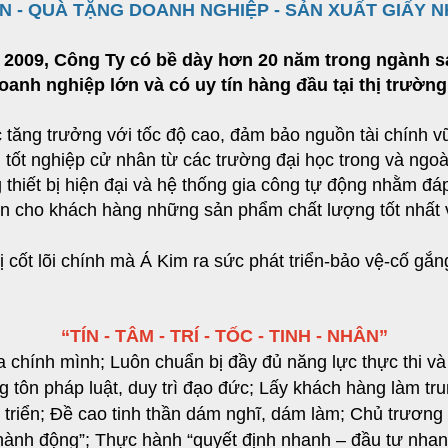
ẤN - QUÀ TẶNG DOANH NGHIỆP - SẢN XUẤT GIẤY N
2009, Công Ty có bề dày hơn 20 năm trong ngành sản
doanh nghiệp lớn và có uy tín hàng đầu tại thị trườn
ục tăng trưởng với tốc độ cao, đảm bảo nguồn tài chính v
o, tốt nghiệp cử nhân từ các trường đại học trong và ng
g thiết bị hiện đại và hệ thống gia công tự động nhằm 
ến cho khách hàng những sản phẩm chất lượng tốt nhất v
trị cốt lõi chính mà Á Kim ra sức phát triển-bảo vệ-cố gắ
“TÍN - TÂM - TRÍ - TỐC - TINH - NHÂN”
chính mình; Luôn chuẩn bị đầy đủ năng lực thực thi và
tôn pháp luật, duy trì đạo đức; Lấy khách hàng làm tru
t triển; Đề cao tinh thần dám nghĩ, dám làm; Chủ trươn
g hành động”; Thực hành “quyết định nhanh – đầu tư nhan