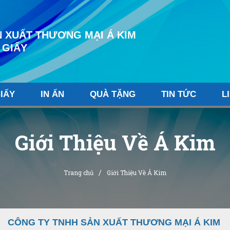
 XUẤT THƯƠNG MẠI Á KIM
 GIẤY
IẤY
IN ẤN
QUÀ TẶNG
TIN TỨC
L
Giới Thiệu Về Á Kim
/
Trang chủ
Giới Thiệu Về Á Kim
CÔNG TY TNHH SẢN XUẤT THƯƠNG MẠI Á KIM