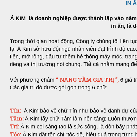
IN 
Á KIM là doanh nghiệp được thành lập vào năm 
in ấn, là 
Trong thời gian hoạt động, Công ty chúng tôi liên t
tại Á Kim sở hữu đội ngũ nhân viên đạt trình độ ca
tiến, mở rộng, đầu tư thêm hệ thống máy móc, tran
riêng và thị trường nói chung. Tất cả nhằm mang đ
“ NÂNG TẦM GIÁ TRỊ ”,
Với phương châm
6 giá 
Các giá trị đó được gói gọn trong 6 chữ:
Tín:
Á Kim bảo vệ chữ Tín như bảo vệ danh dự của 
Tâm
:
Á Kim lấy chữ Tâm làm nền tảng; Luôn thượng 
Trí:
Á Kim coi sáng tạo là sức sống, là đòn bẩy phá
Tốc:
Á Kim đặt tôn chỉ “tốc độ, hiệu quả trong từn