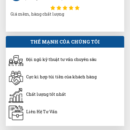
Giá mềm, hàng chất lượng
Thu Giang
THẾ MẠNH CỦA CHÚNG TÔI
TG
(Đánh giá 1 năm trước)
Đội ngũ kỹ thuật tư vấn chuyên sâu
Dùng thấy ổn. Vote cho shop 5 sao trước.
Cực kì hợp túi tiền của khách hàng
Đức Phan
ĐP
(Đánh giá 1 năm trước)
Chất lượng tốt nhất
Chất lượng thật
Liên Hệ Tư Vấn