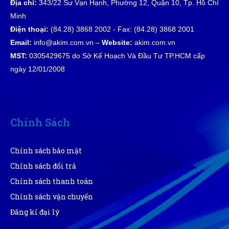
Địa chỉ:
343/22 Sư Vạn Hạnh, Phường 12, Quận 10, Tp. Hồ Chí
Minh
Bên đây làm việc tận tâm, nhân viên nhiệt tình
Điện thoại:
(84.28) 3868 2002 - Fax: (84.28) 3868 2001
Email:
info@akim.com.vn –
Website:
akim.com.vn
MST:
0305429675 do Sở Kế Hoạch Và Đầu Tư TP.HCM cấp
Thúy Hằng
ngày 12/01/2008
TH
(Đánh giá 1 năm trước)
Mua hàng vì chính sách và tin tưởng thông tin trên
website này
Chính Sách
Chính sách bảo mật
Tuyết Trang
TT
Chính sách đổi trả
(Đánh giá 1 năm trước)
Chính sách thanh toán
Shop đóng gói rất cẩn thận.Hàng giao nhanh
Chính sách vận chuyển
Đăng kí đại lý