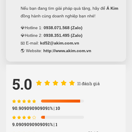
Nếu bạn đang tìm giải pháp quà tặng, hãy để
Á Kim
đồng hành cùng doanh nghiệp bạn nhé!
💎Hotline 1:
0938.071.568 (Zalo)
💎Hotline 2:
0938.351.495 (Zalo)
📧 E-mail:
kd52@akim.com.vn
🌎 Website:
http://www.akim.com.vn
5.0
11 đánh giá
Nguyễn
N
(Đánh giá 1 năm trước)
90.909090909091%
| 10
giá quá hợp lý, rẻ nhất từ trước đến giờ khi mua
9.0909090909091%
| 1