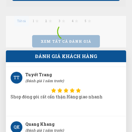
Tất cả
1
2
3
4
5
Thúy Hằng
TH
(Đánh giá 1 năm trước)
XEM TẤT CẢ ĐÁNH GIÁ
Mua hàng vì chính sách và tin tưởng thông tin trên
website này
ĐÁNH GIÁ KHÁCH HÀNG
Tuyết Trang
TT
(Đánh giá 1 năm trước)
Shop đóng gói rất cẩn thận.Hàng giao nhanh
Quang Khang
QK
(Đánh giá 1 năm trước)