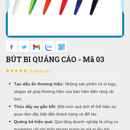
BÚT BI QUẢNG CÁO - Mã 03
( 11 đánh giá )
Tạo dấu ấn thương hiệu:
Những sản phẩm có in logo,
slogan sẽ giúp thương hiệu của bạn hiện diện rộng rãi
hơn.
Thúc đẩy sự gắn kết:
Một món quà tinh tế thể hiện sự
quan tâm đặc biệt đến khách hàng và đối tác.
Quảng bá hiệu quả:
Quà tặng doanh nghiệp là công cụ
marketing chi phí thấp nhưng mang lại giá trị lâu dài.