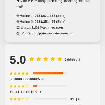
Hãy để
Á Kim
đồng hành cùng doanh nghiệp bạn
nhé!
💎Hotline 1:
0938.071.568 (Zalo)
💎Hotline 2:
0938.351.495 (Zalo)
📧 E-mail:
kd52@akim.com.vn
🌎 Website:
http://www.akim.com.vn
5.0
9 đánh giá
88.888888888889%
| 8
11.111111111111%
| 1
0%
| 0