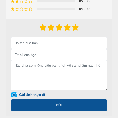
0%
| 0
0%
| 0
Gửi ảnh thực tế
GỬI