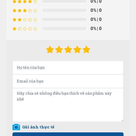
0%
| 0
0%
| 0
Nguyễn Thị Ngọc Nhi
NN
0%
| 0
(Đánh giá 1 năm trước)
0%
| 0
Phục vụ nhanh chóng, thân thiện với khách hàng
Hoàng Trung Nhân
HN
(Đánh giá 1 năm trước)
Nhân viên phục vụ chu đáo, nhanh chóng lắm luôn
Nguyễn Minh Hiếu
NH
(Đánh giá 1 năm trước)
Gửi ảnh thực tế