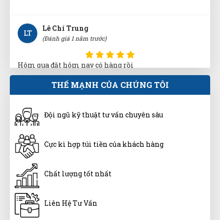
LT
(Đánh giá 1 năm trước)
Hôm qua đặt hôm nay có hàng rồi
Huỳnh Thị Diễm
THẾ MẠNH CỦA CHÚNG TÔI
HD
(Đánh giá 1 năm trước)
Đội ngũ kỹ thuật tư vấn chuyên sâu
Giao hàng nhanh chóng, shiper vui tính
Cực kì hợp túi tiền của khách hàng
Nguyễn Thị Ngọc Nhi
NN
(Đánh giá 1 năm trước)
Chất lượng tốt nhất
Phục vụ nhanh chóng, thân thiện với khách hàng
Liên Hệ Tư Vấn