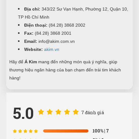
Địa chỉ:
343/22 Sư Vạn Hạnh, Phường 12, Quận 10,
TP Hồ Chí Minh
Điện thoại:
(84.28) 3868 2002
Fax:
(84.28) 3868 2001
Email:
info@akim.com.vn
Website:
akim.vn
Hãy để
Á Kim
mang đến những món quà ý nghĩa, giúp
thương hiệu ngân hàng của bạn chạm đến trái tim khách
hàng!
Huỳnh Thị Diễm
5.0
HD
(Đánh giá 1 năm trước)
7 đánh giá
Giao hàng nhanh chóng, shiper vui tính
100%
| 7