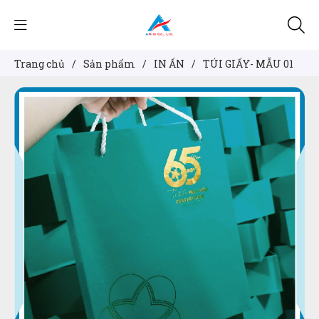
Trang chủ
/
Sản phẩm
/
IN ẤN
/
TÚI GIẤY- MẪU 01