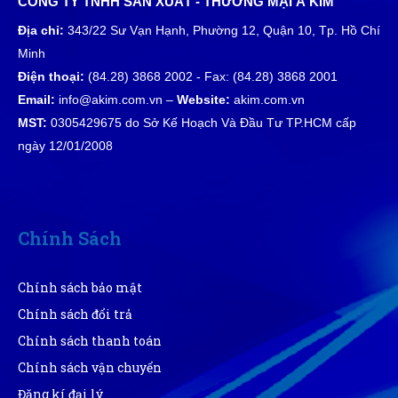
CÔNG TY TNHH SẢN XUẤT - THƯƠNG MẠI Á KIM
HD
(Đánh giá 1 năm trước)
Địa chỉ:
343/22 Sư Vạn Hạnh, Phường 12, Quận 10, Tp. Hồ Chí
Minh
Giao hàng nhanh chóng, shiper vui tính
Điện thoại:
(84.28) 3868 2002 - Fax: (84.28) 3868 2001
Email:
info@akim.com.vn –
Website:
akim.com.vn
MST:
0305429675 do Sở Kế Hoạch Và Đầu Tư TP.HCM cấp
Nguyễn Thị Ngọc Nhi
ngày 12/01/2008
NN
(Đánh giá 1 năm trước)
Phục vụ nhanh chóng, thân thiện với khách hàng
Chính Sách
Chính sách bảo mật
Chính sách đổi trả
Chính sách thanh toán
Chính sách vận chuyển
Đăng kí đại lý