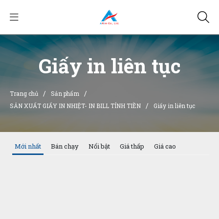
Giấy in liên tục
/
/
Trang chủ
Sản phẩm
/
SẢN XUẤT GIẤY IN NHIỆT- IN BILL TÍNH TIỀN
Giấy in liên tục
Mới nhất
Bán chạy
Nổi bật
Giá thấp
Giá cao