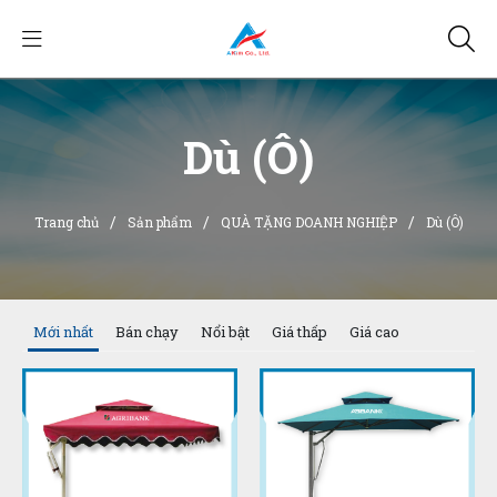
Dù (Ô)
/
/
/
Trang chủ
Sản phẩm
QUÀ TẶNG DOANH NGHIỆP
Dù (Ô)
Mới nhất
Bán chạy
Nổi bật
Giá thấp
Giá cao