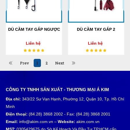
DÙ CẦM TAY GẤP NGƯỢC
DÙ CẦM TAY GẤP 2
Liên hệ
Liên hệ
Prev
1
2
Next
CÔNG TY TNHH SẢN XUẤT - THƯƠNG MẠI Á KIM
Địa chỉ:
343/22 Sư Vạn Hạnh, Phường 12, Quận 10, Tp. Hồ Chí
Minh
Điện thoại:
(84.28) 3868 2002 - Fax: (84.28) 3868 2001
Email:
info@akim.com.vn –
Website:
akim.com.vn
MST:
0305429675 do Sở Kế Hoạch Và Đầu Tư TP.HCM cấp