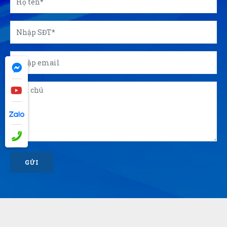
GỬI
© 2026 Công ty Á Kim - Chuyên in ấn, sản xuất quà tặng
doanh nghiệp, quà tặng - Thiết kế bởi sikido.vn