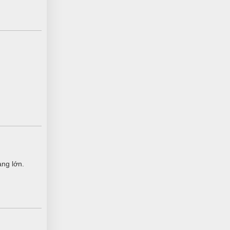
Minh Thắng
MT
(Đánh giá 11 tháng trước)
giá cả phải chăng, đáng để trãi nghiệm
Hải Nam
HN
(Đánh giá 11 tháng trước)
quá tuyệt vời, hỗ trợ nhanh chóng
àng lớn.
Nguyễn Thị Ngọc Nhi
NN
(Đánh giá 11 tháng trước)
Nhiều mẫu để lựa chọn, mẫu mã đa