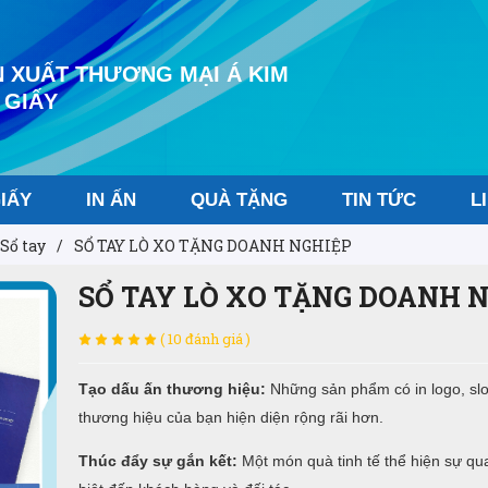
 XUẤT THƯƠNG MẠI Á KIM
 GIẤY
IẤY
IN ẤN
QUÀ TẶNG
TIN TỨC
L
Sổ tay
/
SỔ TAY LÒ XO TẶNG DOANH NGHIỆP
SỔ TAY LÒ XO TẶNG DOANH 
( 10 đánh giá )
Tạo dấu ấn thương hiệu:
Những sản phẩm có in logo, slo
thương hiệu của bạn hiện diện rộng rãi hơn.
Thúc đẩy sự gắn kết:
Một món quà tinh tế thể hiện sự qu