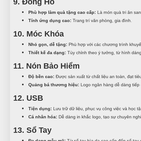
9. Đồng Hồ
Phù hợp làm quà tặng cao cấp:
Là món quà tri ân san
Tính ứng dụng cao:
Trang trí văn phòng, gia đình.
10. Móc Khóa
Nhỏ gọn, dễ tặng:
Phù hợp với các chương trình khuyến
Thiết kế đa dạng:
Tùy chỉnh theo ý tưởng, từ hình dán
11. Nón Bảo Hiểm
Độ bền cao:
Được sản xuất từ chất liệu an toàn, đạt ti
Quảng bá thương hiệu:
Logo ngân hàng dễ dàng tiếp 
12. USB
Tiện dụng:
Lưu trữ dữ liệu, phục vụ công việc và học tậ
Cá nhân hóa:
Dễ dàng in khắc logo, tạo sự chuyên nghi
13. Sổ Tay
Đa dạng mẫu mã:
Từ sổ tay bìa da cao cấp đến sổ tay g