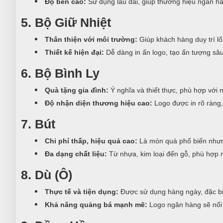
Độ bền cao:
Sử dụng lâu dài, giúp thương hiệu ngân h
5. Bộ Giữ Nhiệt
Thân thiện với môi trường:
Giúp khách hàng duy trì lố
Thiết kế hiện đại:
Dễ dàng in ấn logo, tạo ấn tượng sâu
6. Bộ Bình Ly
Quà tặng gia đình:
Ý nghĩa và thiết thực, phù hợp với 
Độ nhận diện thương hiệu cao:
Logo được in rõ ràng,
7. Bút
Chi phí thấp, hiệu quả cao:
Là món quà phổ biến nhưn
Đa dạng chất liệu:
Từ nhựa, kim loại đến gỗ, phù hợp 
8. Dù (Ô)
Thực tế và tiện dụng:
Được sử dụng hàng ngày, đặc biệ
Khả năng quảng bá mạnh mẽ:
Logo ngân hàng sẽ nổi 