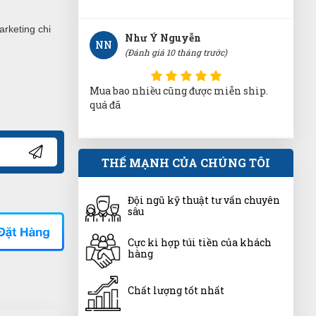
quá đã
rketing chi
Ánh Tuyết
ÁT
(Đánh giá 10 tháng trước)
Hàng xin sò nha mọi người nên mua
giao hàng nhanh ủng hộ shop 5 sao
THẾ MẠNH CỦA CHÚNG TÔI
Lương Văn Hồ
LH
(Đánh giá 10 tháng trước)
Đội ngũ kỹ thuật tư vấn chuyên
sâu
Ở đây săn sale thích cực, mấy mẫu mới
về liên tục
Cực kì hợp túi tiền của khách
hàng
Chất lượng tốt nhất
Trần Hiền
TH
(Đánh giá 11 tháng trước)