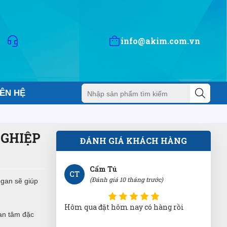
Thảo Trương
TT
(Đánh giá 10 tháng trước)
info@akim.com.vn
Bảo hành nhanh gọn, hướng dẫn sử
dụng chi tiết
IÊN HỆ
Cẩm Tú
CT
(Đánh giá 10 tháng trước)
Hôm qua đặt hôm nay có hàng rồi
NGHIỆP
ĐÁNH GIÁ KHÁCH HÀNG
Như Ý Nguyễn
gan sẽ giúp
NN
(Đánh giá 10 tháng trước)
an tâm đặc
Mua bao nhiều cũng được miễn ship.