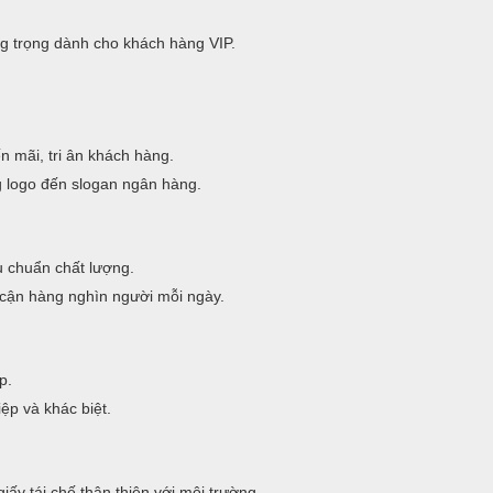
g trọng dành cho khách hàng VIP.
 mãi, tri ân khách hàng.
g logo đến slogan ngân hàng.
êu chuẩn chất lượng.
cận hàng nghìn người mỗi ngày.
p.
ệp và khác biệt.
iấy tái chế thân thiện với môi trường.