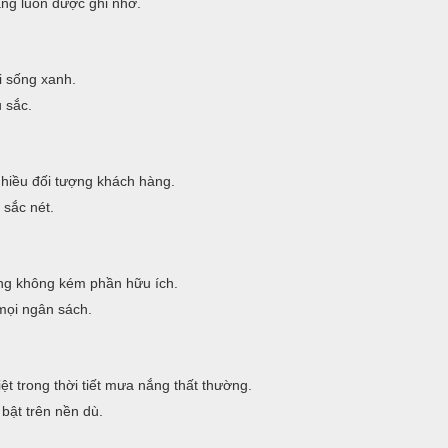
àng luôn được ghi nhớ.
i sống xanh.
 sắc.
nhiều đối tượng khách hàng.
 sắc nét.
g không kém phần hữu ích.
mọi ngân sách.
t trong thời tiết mưa nắng thất thường.
bật trên nền dù.