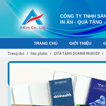
CÔNG TY TNHH SẢN
IN ẤN - QUÀ TẶNG -
TRANG CHỦ
GIỚI THIỆU
G
Trang chủ
/
Sản phẩm
/
QUÀ TẶNG DOANH NGHIỆP
/