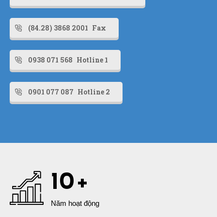
(84.28) 3868 2001
Fax
0938 071 568
Hotline 1
0901 077 087
Hotline 2
10
+
VĂN HÓA TẶNG QUÀ TRONG
KINH DOANH
Năm hoạt động
29/11/2024