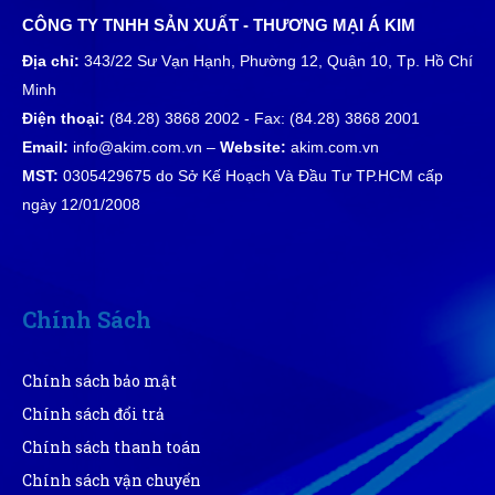
15/04/2025
CÔNG TY TNHH SẢN XUẤT - THƯƠNG MẠI Á KIM
Địa chỉ:
343/22 Sư Vạn Hạnh, Phường 12, Quận 10, Tp. Hồ Chí
SỔ TAY LÒ XO
Minh
09/04/2025
Điện thoại:
(84.28) 3868 2002 - Fax: (84.28) 3868 2001
Email:
info@akim.com.vn –
Website:
akim.com.vn
Ô DÙ CẦM TAY
MST:
0305429675 do Sở Kế Hoạch Và Đầu Tư TP.HCM cấp
ngày 12/01/2008
01/03/2025
MŨ LƯỠI TRAI VÀ THÔNG TIN
BẠN CẦN BIẾT
Chính Sách
11/02/2025
Chính sách bảo mật
CÁC KHỔ GIẤY TRONG IN ẤN ?
Chính sách đổi trả
08/02/2025
Chính sách thanh toán
Chính sách vận chuyển