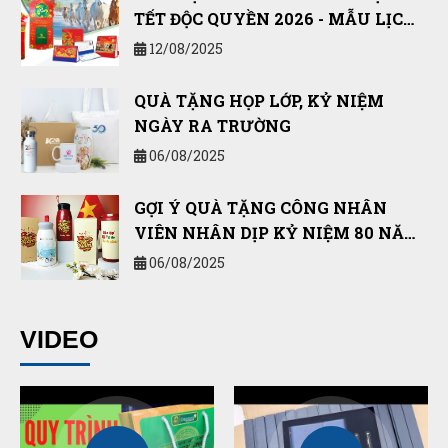
TẾT ĐỘC QUYỀN 2026 - MẪU LỊCH
TẾT NĂM BÍNH NGỌ 2026
12/08/2025
QUÀ TẶNG HỌP LỚP, KỶ NIỆM
NGÀY RA TRƯỜNG
06/08/2025
GỢI Ý QUÀ TẶNG CÔNG NHÂN
VIÊN NHÂN DỊP KỶ NIỆM 80 NĂM
QUỐC KHÁNH 2/9 VÀ CÁCH MẠNG
06/08/2025
THÁNG TÁM
10 SẢN PHẨM QUÀ TẶNG DÀNH
VIDEO
CHO LỄ TỐT NGHIỆP, TRƯỜNG
HỌC, TRUNG TÂM GIÁO DỤC
02/05/2025
NHỮNG LƯU Ý KHI CHỌN GIẤY IN
BILL / GIẤY IN HÓA ĐƠN