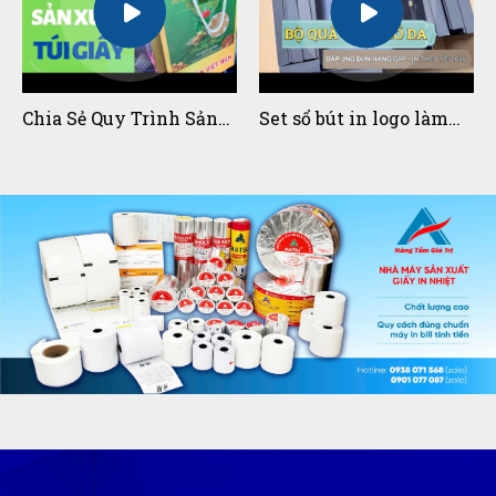
23/04/2025
MẸO BẢO QUẢN GIẤY IN BILL /
GIẤY IN HÓA ĐƠN
Chia Sẻ Quy Trình Sản
Set sổ bút in logo làm
Xuất Túi Giấy Khi In
quà tặng doanh nghiệp
23/04/2025
Túi Giấy l Toàn Bao Bì
đẹp xuất sắc
TỔNG HỢP CÁC LOẠI GIẤY IN BILL
/ IN HÓA ĐƠN PHỔ BIẾN NHẤT
23/04/2025
GIẤY IN NHIỆT HÓA ĐƠN KHÔNG
CHỨA CHẤT BPA, BPS FREE
23/04/2025
QUÀ TẶNG ĐẠI HỘI ĐẢNG BỘ
NHIỆM KỲ 2025 -2030