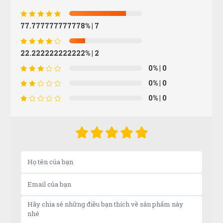
(Đánh giá 1 năm trước)
77.777777777778%
| 7
Thái độ phục vụ tốt, nhân viên niềm nở
22.222222222222%
| 2
0%
| 0
Tuấn Anh
TA
0%
| 0
(Đánh giá 1 năm trước)
0%
| 0
Sản phẩm đúng đẹp và chất lượng
Minh Thắng
MT
(Đánh giá 1 năm trước)
Mọi người đến thử nhé, hàng bên đây đúng đẹp, chất
lượng và giá tốt