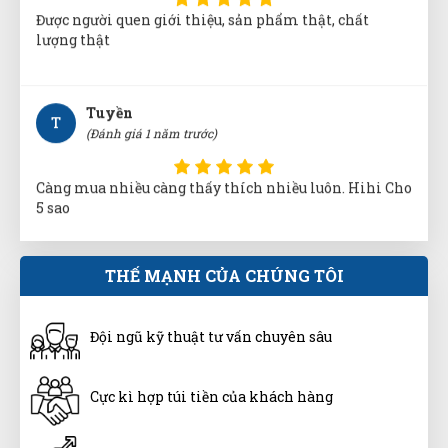
Được người quen giới thiệu, sản phẩm thật, chất
lượng thật
Tuyền
T
(Đánh giá 1 năm trước)
Càng mua nhiều càng thấy thích nhiều luôn. Hihi Cho
5 sao
Ngọc Diệp
THẾ MẠNH CỦA CHÚNG TÔI
ND
(Đánh giá 1 năm trước)
Đội ngũ kỹ thuật tư vấn chuyên sâu
giảm giá là thấy thích rồi
Cực kì hợp túi tiền của khách hàng
Diệu Liên
DL