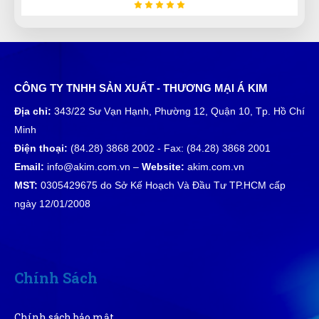
tôi rất khó trong việc lựa chọn bất kì sản phẩm hay
dịch vụ cho mình và gia đình hay công việc nhưng
thật sự ở đây làm tôi trên cả hài lòng
Nguyễn Minh Hiếu
NH
(Đánh giá 1 năm trước)
CÔNG TY TNHH SẢN XUẤT - THƯƠNG MẠI Á KIM
Địa chỉ:
343/22 Sư Vạn Hạnh, Phường 12, Quận 10, Tp. Hồ Chí
Được người quen giới thiệu, sản phẩm thật, chất
Minh
lượng thật
Điện thoại:
(84.28) 3868 2002 - Fax: (84.28) 3868 2001
Email:
info@akim.com.vn –
Website:
akim.com.vn
MST:
0305429675 do Sở Kế Hoạch Và Đầu Tư TP.HCM cấp
Tuyền
T
ngày 12/01/2008
(Đánh giá 1 năm trước)
Càng mua nhiều càng thấy thích nhiều luôn. Hihi Cho
5 sao
Chính Sách
Ngọc Diệp
ND
Chính sách bảo mật