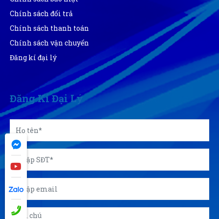
(Đánh giá 1 năm trước)
Chính sách đổi trả
Chính sách thanh toán
giảm giá là thấy thích rồi
Chính sách vận chuyển
Đăng kí đại lý
Diệu Liên
DL
(Đánh giá 1 năm trước)
Đăng Kí Đại Lý
Dùng thấy ổn. Vote cho shop 5 sao trước.
Đinh Phước
ĐP
(Đánh giá 1 năm trước)
Thái độ phục vụ tốt, nhân viên niềm nở