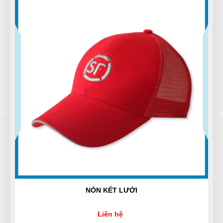
Minh Thắng
MT
(Đánh giá 1 năm trước)
Mọi người đến thử nhé, hàng bên đây đúng đẹp, chất
lượng và giá tốt
Quang Thành
QT
(Đánh giá 1 năm trước)
Thà không bán chớ bán là phải hàng chuẩn. Kết nhất
câu này của chủ shop
Công Định
NÓN KẾT LƯỚI
CĐ
(Đánh giá 1 năm trước)
Liên hệ