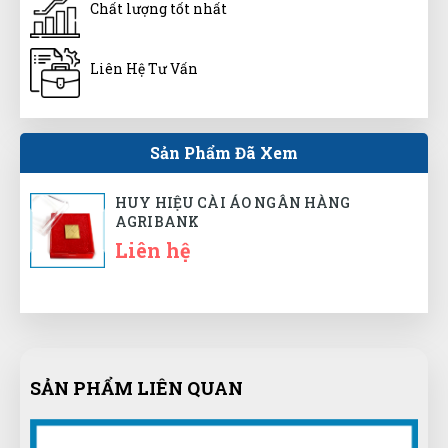
(Đánh giá 1 năm trước)
Chất lượng tốt nhất
Dùng thấy ổn. Vote cho shop 5 sao trước.
Liên Hệ Tư Vấn
Sản Phẩm Đã Xem
Đinh Phước
ĐP
(Đánh giá 1 năm trước)
HUY HIỆU CÀI ÁO NGÂN HÀNG
AGRIBANK
Thái độ phục vụ tốt, nhân viên niềm nở
Liên hệ
Tuấn Anh
TA
(Đánh giá 1 năm trước)
SẢN PHẨM LIÊN QUAN
Sản phẩm đúng đẹp và chất lượng