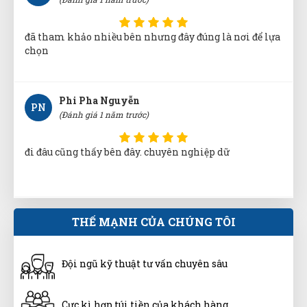
đã tham khảo nhiều bên nhưng đây đúng là nơi để lựa
chọn
Phi Pha Nguyễn
PN
(Đánh giá 1 năm trước)
đi đâu cũng thấy bên đây. chuyên nghiệp dữ
Thái Quý
THẾ MẠNH CỦA CHÚNG TÔI
TQ
(Đánh giá 1 năm trước)
Đội ngũ kỹ thuật tư vấn chuyên sâu
đóng gói rất gọn và đẹp,có hướng dẫn sử dụng rõ ràng.
Cực kì hợp túi tiền của khách hàng