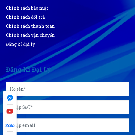
Chính sách bảo mật
Như Quỳnh
NQ
Chính sách đổi trả
(Đánh giá 1 năm trước)
Chính sách thanh toán
đã tham khảo nhiều bên nhưng đây đúng là nơi để lựa
Chính sách vận chuyển
chọn
Đăng kí đại lý
Phi Pha Nguyễn
PN
(Đánh giá 1 năm trước)
Đăng Kí Đại Lý
đi đâu cũng thấy bên đây. chuyên nghiệp dữ
Thái Quý
TQ
(Đánh giá 1 năm trước)
đóng gói rất gọn và đẹp,có hướng dẫn sử dụng rõ ràng.