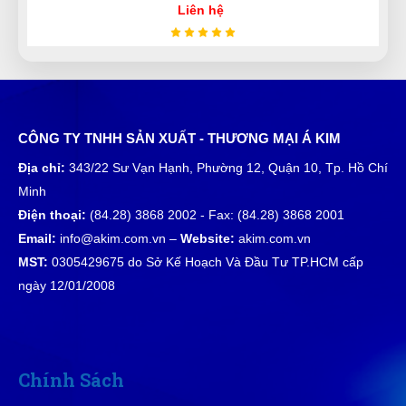
Liên hệ
Tư vấn rất kiên nhẫn, hơi lâu xíu nhưng mua được
sản phẩm ưng ý
Huỳnh Thị Diễm
CÔNG TY TNHH SẢN XUẤT - THƯƠNG MẠI Á KIM
HD
(Đánh giá 1 năm trước)
Địa chỉ:
343/22 Sư Vạn Hạnh, Phường 12, Quận 10, Tp. Hồ Chí
Minh
Chuyên nghiệp lắm
Điện thoại:
(84.28) 3868 2002 - Fax: (84.28) 3868 2001
Email:
info@akim.com.vn –
Website:
akim.com.vn
MST:
0305429675 do Sở Kế Hoạch Và Đầu Tư TP.HCM cấp
Trần Văn Giàu
ngày 12/01/2008
TG
(Đánh giá 1 năm trước)
được bạn bè giới thiệu nên mới dùng thử, phải nói là
số 1 luôn
Chính Sách