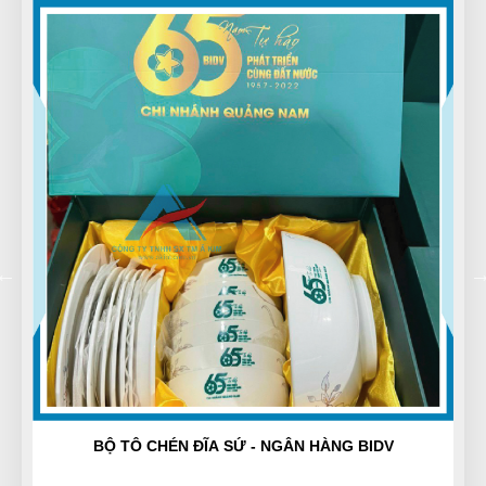
tư vấn kỹ
Hải Nam
HN
(Đánh giá 1 năm trước)
xuất sắc với toàn bộ sản phẩm dịch vụ chỗ này
Nguyễn Tùng Dương
N
(Đánh giá 1 năm trước)
Đổi lần 2 do mình chọn nhầm size mà shop giải
quyết nhanh gọn lẹ
IDV
BỘ CHÉN TRẮNG SỨ MINH LONG
Võ Minh Thiện
VT
(Đánh giá 1 năm trước)