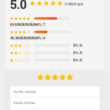
5.0
11 đánh giá
Hải Nam
HN
(Đánh giá 1 năm trước)
63.636363636364%
| 7
xuất sắc với toàn bộ sản phẩm dịch vụ chỗ này
36.363636363636%
| 4
0%
| 0
Nguyễn Tùng Dương
N
0%
| 0
(Đánh giá 1 năm trước)
0%
| 0
Đổi lần 2 do mình chọn nhầm size mà shop giải
quyết nhanh gọn lẹ
Võ Minh Thiện
VT
(Đánh giá 1 năm trước)
Tư vấn rất kiên nhẫn, hơi lâu xíu nhưng mua được