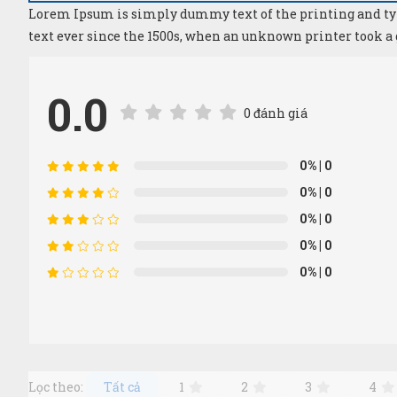
Lorem Ipsum is simply dummy text of the printing and ty
text ever since the 1500s, when an unknown printer took a
0.0
0 đánh giá
0%
| 0
0%
| 0
0%
| 0
0%
| 0
0%
| 0
Lọc theo:
Tất cả
1
2
3
4