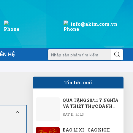
info@akim.com.vn
IÊN HỆ
Tin tức mới
QUÀ TẶNG 20/11 Ý NGHĨA
VÀ THIẾT THỰC DÀNH
CHO THẦY CÔ GIÁO
SAT 11, 2025
BAO LÌ XÌ - CÁC KÍCH