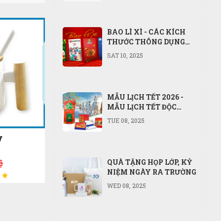
BAO LÌ XÌ - CÁC KÍCH
THƯỚC THÔNG DỤNG
MÀ BẠN NÊN BIẾT
SAT 10, 2025
MẪU LỊCH TẾT 2026 -
MẪU LỊCH TẾT ĐỘC
QUYỀN 2026 - MẪU LỊCH
TUE 08, 2025
TẾT NĂM BÍNH NGỌ
2026
ÁO MƯA BÍT 1 NGƯỜI
LÓT LY
QUÀ TẶNG HỌP LỚP, KỶ
Liên hệ
Liên h
NIỆM NGÀY RA TRƯỜNG
WED 08, 2025