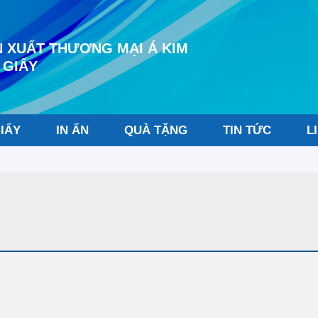
 XUẤT THƯƠNG MẠI Á KIM
 GIẤY
IẤY
IN ẤN
QUÀ TẶNG
TIN TỨC
L