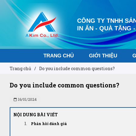
CÔNG TY TNHH SẢN
IN ẤN - QUÀ TẶNG -
TRANG CHỦ
GIỚI THIỆU
G
Trang chủ
/
Do you include common questions?
Do you include common questions?
16/01/2024
NỘI DUNG BÀI VIẾT
Phản hồi đánh giá