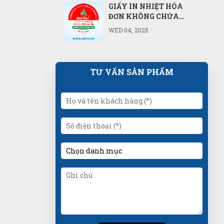
GIẤY IN NHIỆT HÓA
ĐƠN KHÔNG CHỨA
CHẤT BPA, BPS FREE
WED 04, 2025
TƯ VẤN SẢN PHẨM