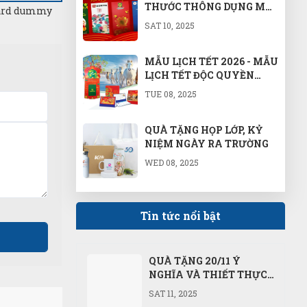
THƯỚC THÔNG DỤNG MÀ
ndard dummy
BẠN NÊN BIẾT
SAT 10, 2025
MẪU LỊCH TẾT 2026 - MẪU
LỊCH TẾT ĐỘC QUYỀN
2026 - MẪU LỊCH TẾT NĂM
TUE 08, 2025
BÍNH NGỌ 2026
QUÀ TẶNG HỌP LỚP, KỶ
NIỆM NGÀY RA TRƯỜNG
WED 08, 2025
GỢI Ý QUÀ TẶNG CÔNG
NHÂN VIÊN NHÂN DỊP KỶ
Tin tức nổi bật
NIỆM 80 NĂM QUỐC
WED 08, 2025
KHÁNH 2/9 VÀ CÁCH
MẠNG THÁNG TÁM
QUÀ TẶNG 20/11 Ý
NGHĨA VÀ THIẾT THỰC
DÀNH CHO THẦY CÔ
SAT 11, 2025
GIÁO