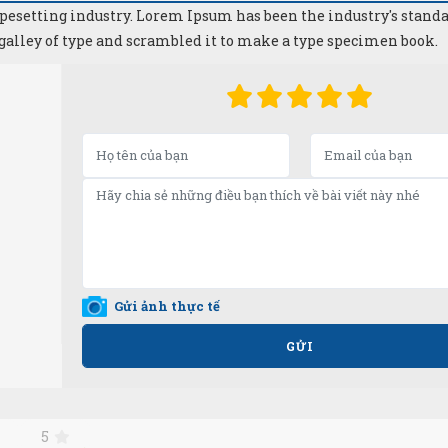
pesetting industry. Lorem Ipsum has been the industry's sta
 galley of type and scrambled it to make a type specimen book.
Gửi ảnh thực tế
GỬI
5