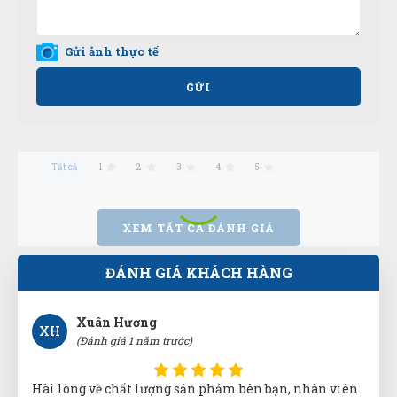
Thạch Lê
Gửi ảnh thực tế
TL
(Đánh giá 1 năm trước)
GỬI
Mọi người đến thử nhé, hàng bên đây đúng đẹp, chất
lượng và giá tốt
Tất cả
1
2
3
4
5
Xuân Hương
XH
(Đánh giá 1 năm trước)
XEM TẤT CẢ ĐÁNH GIÁ
Hài lòng về chất lượng sản phảm bên bạn, nhân viên
ĐÁNH GIÁ KHÁCH HÀNG
tư vấn kỹ
Vân Nguyễn
VN
(Đánh giá 1 năm trước)