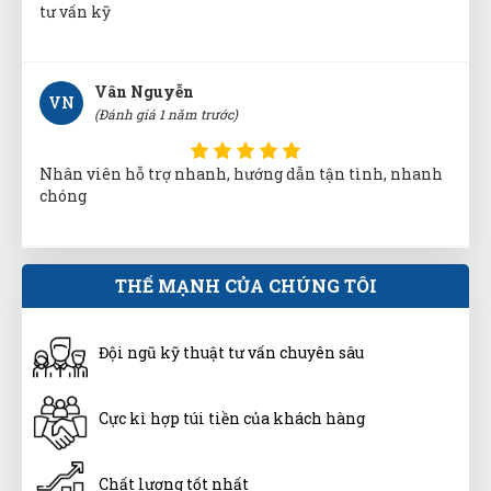
Nhân viên hỗ trợ nhanh, hướng dẫn tận tình, nhanh
chóng
Phạm Thái Vũ
PV
(Đánh giá 1 năm trước)
giảm giá là thấy thích rồi
THẾ MẠNH CỦA CHÚNG TÔI
Võ Minh Thiện
VT
(Đánh giá 1 năm trước)
Đội ngũ kỹ thuật tư vấn chuyên sâu
đóng gói rất gọn và đẹp,có hướng dẫn sử dụng rõ ràng.
Cực kì hợp túi tiền của khách hàng
Hoàng Trung Nhân
Chất lượng tốt nhất