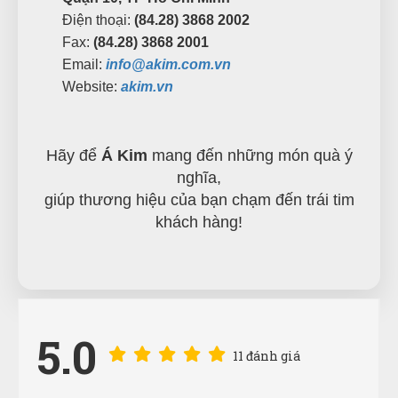
Điện thoại:
(84.28) 3868 2002
Fax:
(84.28) 3868 2001
Email:
info@akim.com.vn
Website:
akim.vn
Hãy để
Á Kim
mang đến những món quà ý
nghĩa,
giúp thương hiệu của bạn chạm đến trái tim
khách hàng!
Anh Minh
AM
(Đánh giá 1 năm trước)
Phải chi biết chỗ này sớm thì tui đâu có mất tiền oan
5.0
11 đánh giá
Công Định