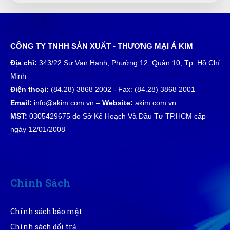
đã tham khảo nhiều bên nhưng đây đúng là nơi để lựa
chọn
CÔNG TY TNHH SẢN XUẤT - THƯƠNG MẠI Á KIM
Thạch Lê
TL
Địa chỉ:
343/22 Sư Vạn Hạnh, Phường 12, Quận 10, Tp. Hồ Chí
(Đánh giá 1 năm trước)
Minh
Điện thoại:
(84.28) 3868 2002 - Fax: (84.28) 3868 2001
Mọi người đến thử nhé, hàng bên đây đúng đẹp, chất
lượng và giá tốt
Email:
info@akim.com.vn –
Website:
akim.com.vn
MST:
0305429675 do Sở Kế Hoạch Và Đầu Tư TP.HCM cấp
ngày 12/01/2008
Xuân Hương
XH
(Đánh giá 1 năm trước)
Hài lòng về chất lượng sản phảm bên bạn, nhân viên
Chính Sách
tư vấn kỹ
Chính sách bảo mật
Vân Nguyễn
Chính sách đổi trả