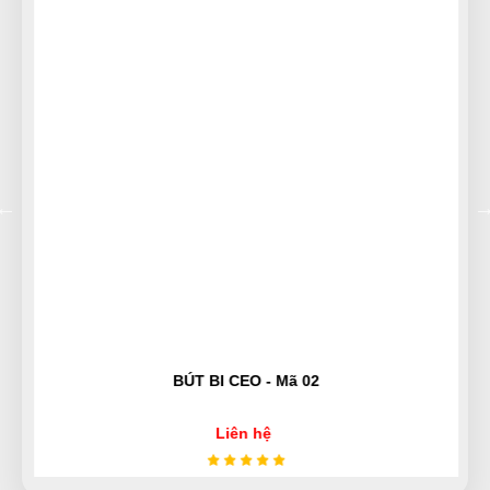
Công Định
CĐ
(Đánh giá 1 năm trước)
được bạn bè giới thiệu nên mới dùng thử, phải nói là
số 1 luôn
Diệu Liên
DL
(Đánh giá 1 năm trước)
Hàng mới. Không chê vào đâu được. Thanks shop!
BÚT BI CEO - Mã 02
Nguyễn Chí Tâm
NT
Liên hệ
(Đánh giá 1 năm trước)