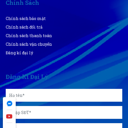
Chính Sách
Chính sách bảo mật
Trực Đặng
TĐ
Chính sách đổi trả
(Đánh giá 1 năm trước)
Chính sách thanh toán
Thà không bán chớ bán là phải hàng chuẩn. Kết nhất
Chính sách vận chuyển
câu này của chủ shop
Đăng kí đại lý
Thạnh Võ
TV
(Đánh giá 1 năm trước)
Đăng Kí Đại Lý
Thái độ phục vụ tốt, nhân viên niềm nở
Ánh Tuyết
ÁT
(Đánh giá 1 năm trước)