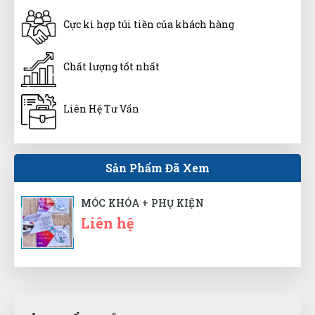
Cực kì hợp túi tiền của khách hàng
Gia Bảo
GB
(Đánh giá 1 năm trước)
Chất lượng tốt nhất
Cảm ơn, đã tư vấn đúng loại phù hợp với mình.
Liên Hệ Tư Vấn
Thanks
Sản Phẩm Đã Xem
Xuân Phúc
XP
(Đánh giá 1 năm trước)
MÓC KHÓA + PHỤ KIỆN
Liên hệ
Nhân viên hỗ trợ nhanh, hướng dẫn tận tình, nhanh
chóng
Quang Khang
QK
(Đánh giá 1 năm trước)