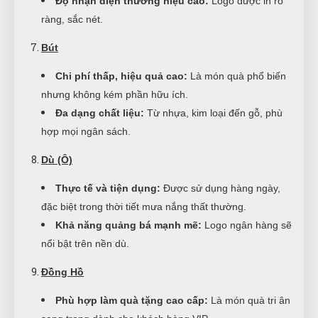
Độ nhận diện thương hiệu cao:
Logo được in rõ
ràng, sắc nét.
Bút
Chi phí thấp, hiệu quả cao:
Là món quà phổ biến
nhưng không kém phần hữu ích.
Đa dạng chất liệu:
Từ nhựa, kim loại đến gỗ, phù
hợp mọi ngân sách.
Dù (Ô)
Thực tế và tiện dụng:
Được sử dụng hàng ngày,
đặc biệt trong thời tiết mưa nắng thất thường.
Khả năng quảng bá mạnh mẽ:
Logo ngân hàng sẽ
nổi bật trên nền dù.
Đồng Hồ
Phù hợp làm quà tặng cao cấp:
Là món quà tri ân