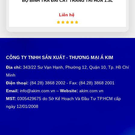
BỘ BÌNH TRÀ ĐÀI CÁT TRANG TRÍ HOA 1.3L
Công Định
CĐ
(Đánh giá 1 năm trước)
Liên hệ
shop phục vụ tốt, có cơ hội sẽ ủng hộ shop thêmm
Nguyễn Thị Ngọc Nhi
CÔNG TY TNHH SẢN XUẤT - THƯƠNG MẠI Á KIM
NN
(Đánh giá 1 năm trước)
Địa chỉ:
343/22 Sư Vạn Hạnh, Phường 12, Quận 10, Tp. Hồ Chí
Minh
Mua hàng vì chính sách và tin tưởng thông tin trên
Điện thoại:
(84.28) 3868 2002 - Fax: (84.28) 3868 2001
website này
Email:
info@akim.com.vn –
Website:
akim.com.vn
MST:
0305429675 do Sở Kế Hoạch Và Đầu Tư TP.HCM cấp
Phú Quốc
ngày 12/01/2008
PQ
(Đánh giá 1 năm trước)
Lần đầu mua hàng trên website nhưng lại ưng ý đến
vậy