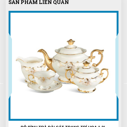
SẢN PHẨM LIÊN QUAN
Sản phẩm good, mua về sử dụng rất ok
Thái Quý
TQ
(Đánh giá 1 năm trước)
Thật khổng thể tin nổi. Chất đến từng đồng
Ngọc Diệp
ND
(Đánh giá 1 năm trước)
ưu đãi khách cũ là 5 sao