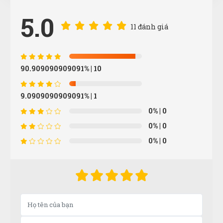
5.0
11 đánh giá
Thái Quý
TQ
(Đánh giá 1 năm trước)
90.909090909091%
| 10
Thật khổng thể tin nổi. Chất đến từng đồng
9.0909090909091%
| 1
0%
| 0
Ngọc Diệp
ND
0%
| 0
(Đánh giá 1 năm trước)
0%
| 0
ưu đãi khách cũ là 5 sao
Công Định
CĐ
(Đánh giá 1 năm trước)