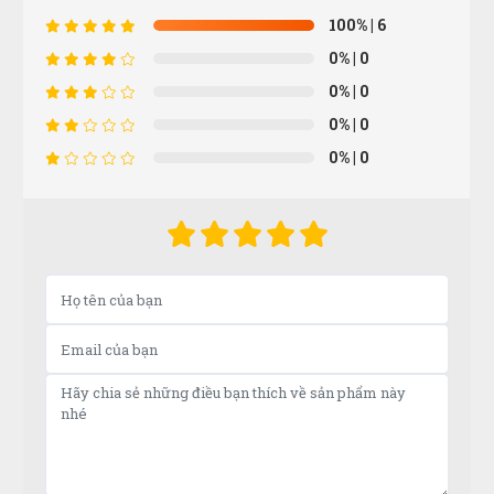
Bảo hành nhanh gọn, hướng dẫn sử dụng chi tiết
100%
| 6
0%
| 0
0%
| 0
Tuấn Anh
TA
0%
| 0
(Đánh giá 1 năm trước)
0%
| 0
hơi bị xịn xò. khách trung thành luôn
Minh Tân
MT
(Đánh giá 1 năm trước)
Mọi người nên đến thử nhé, chứ tui là mê về sản
phẩm cũng như dịch vụ tại đây rồi
Thạnh Võ
TV