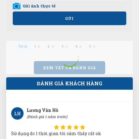
(Đánh giá 1 năm trước)
Gửi ảnh thực tế
GỬI
Hàng mới. Không chê vào đâu được. Thanks shop!
Tất cả
1
2
3
4
5
Huỳnh Thị Diễm
HD
(Đánh giá 1 năm trước)
XEM TẤT CẢ ĐÁNH GIÁ
Chất lượng sản phẩm tuyệt vời.Mọi người nên mua
nhé
ĐÁNH GIÁ KHÁCH HÀNG
Lương Văn Hồ
LH
(Đánh giá 1 năm trước)
Sử dụng dc 1 thời gian tôi cảm thấy rất ok