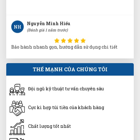
Nguyễn Minh Hiếu
NH
(Đánh giá 1 năm trước)
Bảo hành nhanh gọn, hướng dẫn sử dụng chi tiết
Tuấn Anh
THẾ MẠNH CỦA CHÚNG TÔI
TA
(Đánh giá 1 năm trước)
Đội ngũ kỹ thuật tư vấn chuyên sâu
hơi bị xịn xò. khách trung thành luôn
Cực kì hợp túi tiền của khách hàng
Minh Tân
MT
(Đánh giá 1 năm trước)
Chất lượng tốt nhất