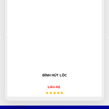
(Đánh giá 1 năm trước)
Sử dụng dc 1 thời gian tôi cảm thấy rất ok
Nguyễn Minh Hiếu
NH
(Đánh giá 1 năm trước)
Bảo hành nhanh gọn, hướng dẫn sử dụng chi tiết
BÌNH HÚT LỘC
Tuấn Anh
TA
(Đánh giá 1 năm trước)
Liên hệ
hơi bị xịn xò. khách trung thành luôn