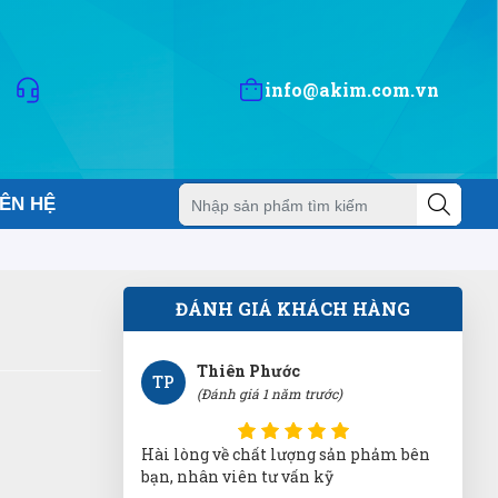
KA
(Đánh giá 1 năm trước)
quá tuyệt vời, hỗ trợ nhanh chóng
info@akim.com.vn
Phạm Hoàng Phúc
PP
IÊN HỆ
(Đánh giá 1 năm trước)
đi đâu cũng thấy bên đây. chuyên
nghiệp dữ
ĐÁNH GIÁ KHÁCH HÀNG
Thiên Phước
TP
(Đánh giá 1 năm trước)
Hài lòng về chất lượng sản phảm bên
bạn, nhân viên tư vấn kỹ