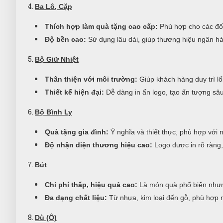
Ba Lô, Cặp
Thích hợp làm quà tặng cao cấp:
Phù hợp cho các đối
Độ bền cao:
Sử dụng lâu dài, giúp thương hiệu ngân h
Bộ Giữ Nhiệt
Thân thiện với môi trường:
Giúp khách hàng duy trì lố
Thiết kế hiện đại:
Dễ dàng in ấn logo, tạo ấn tượng sâu
Bộ Bình Ly
Quà tặng gia đình:
Ý nghĩa và thiết thực, phù hợp với 
Độ nhận diện thương hiệu cao:
Logo được in rõ ràng,
Bút
Chi phí thấp, hiệu quả cao:
Là món quà phổ biến nhưn
Đa dạng chất liệu:
Từ nhựa, kim loại đến gỗ, phù hợp 
Dù (Ô)