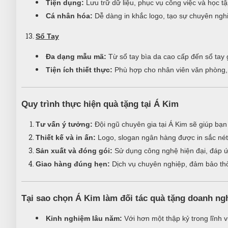
Tiện dụng:
Lưu trữ dữ liệu, phục vụ công việc và học tậ
Cá nhân hóa:
Dễ dàng in khắc logo, tạo sự chuyên nghi
Sổ Tay
Đa dạng mẫu mã:
Từ sổ tay bìa da cao cấp đến sổ tay g
Tiện ích thiết thực:
Phù hợp cho nhân viên văn phòng, 
Quy trình thực hiện quà tặng tại Á Kim
Tư vấn ý tưởng:
Đội ngũ chuyên gia tại Á Kim sẽ giúp bạn
Thiết kế và in ấn:
Logo, slogan ngân hàng được in sắc nét
Sản xuất và đóng gói:
Sử dụng công nghệ hiện đại, đáp ứ
Giao hàng đúng hẹn:
Dịch vụ chuyên nghiệp, đảm bảo thờ
Tại sao chọn Á Kim làm đối tác quà tặng doanh ng
Kinh nghiệm lâu năm:
Với hơn một thập kỷ trong lĩnh v