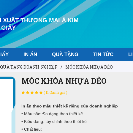
 XUẤT THƯƠNG MẠI Á KIM
 GIẤY
IẤY
IN ẤN
QUÀ TẶNG
TIN TỨC
L
QUÀ TẶNG DOANH NGHIỆP
/
MÓC KHÓA NHỰA DẺO
MÓC KHÓA NHỰA DẺO
( 11 đánh giá )
In ấn theo mẫu thiết kế riêng của doanh nghiệp
• Màu sắc: Đa dạng theo thiết kế
• Kiểu dáng: tùy chỉnh theo thiết kế
• Chất liệu: