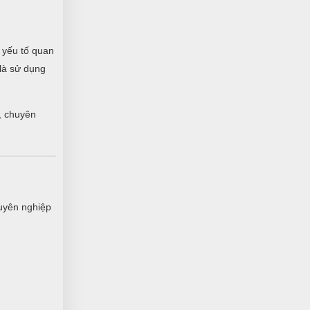
Diệp Huyền
DH
 yếu tố quan
(Đánh giá 1 năm trước)
 là sử dụng
Nhiều mẫu để lựa chọn, mẫu mã đa
dạng
, chuyên
Hải Nam
HN
(Đánh giá 1 năm trước)
Hôm qua đặt hôm nay có hàng rồi
uyên nghiệp