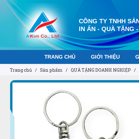
CÔNG TY TNHH SẢN
IN ẤN - QUÀ TẶNG -
TRANG CHỦ
GIỚI THIỆU
G
Trang chủ
/
Sản phẩm
/
QUÀ TẶNG DOANH NGHIỆP
/