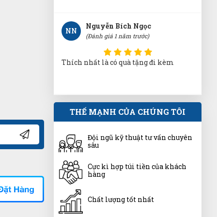
Nguyễn Bích Ngọc
NN
(Đánh giá 1 năm trước)
Thích nhất là có quà tặng đi kèm
Phú Quý
THẾ MẠNH CỦA CHÚNG TÔI
PQ
(Đánh giá 1 năm trước)
Đội ngũ kỹ thuật tư vấn chuyên
Giao hàng nhanh lắm ạ, giao đủ hàng
sâu
không thiếu, mình săn được giá sales
quá hời ❤
Cực kì hợp túi tiền của khách
hàng
Như Ý
NÝ
(Đánh giá 1 năm trước)
Chất lượng tốt nhất