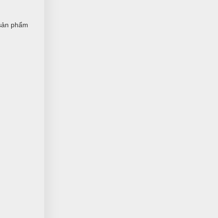
DH
(Đánh giá 1 năm trước)
 sản phẩm
Nhiều mẫu để lựa chọn, mẫu mã đa
dạng
Hải Nam
HN
(Đánh giá 1 năm trước)
Hôm qua đặt hôm nay có hàng rồi
Như Ý Nguyễn
NN
(Đánh giá 1 năm trước)
Phải chi biết chỗ này sớm thì tui đâu
có mất tiền oan