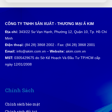
Tuyền
CÔNG TY TNHH SẢN XUẤT - THƯƠNG MẠI Á KIM
T
(Đánh giá 1 năm trước)
Địa chỉ:
343/22 Sư Vạn Hạnh, Phường 12, Quận 10, Tp. Hồ Chí
Minh
Mọi người đến thử nhé, hàng bên đây đúng đẹp, chất
Điện thoại:
(84.28) 3868 2002 - Fax: (84.28) 3868 2001
lượng và giá tốt
Email:
info@akim.com.vn –
Website:
akim.com.vn
MST:
0305429675 do Sở Kế Hoạch Và Đầu Tư TP.HCM cấp
Tuấn Anh
ngày 12/01/2008
TA
(Đánh giá 1 năm trước)
đi đâu cũng thấy bên đây. chuyên nghiệp dữ
Chính Sách
Chính sách bảo mật
Cao Văn Hùng
CH
Chính sách đổi trả
(Đánh giá 1 năm trước)