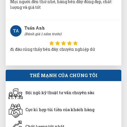
lượng và giá tốt
Tuấn Anh
TA
(Đánh giá 1 năm trước)
đi đâu cũng thấy bên đây. chuyên nghiệp dữ
Cao Văn Hùng
THẾ MẠNH CỦA CHÚNG TÔI
CH
(Đánh giá 1 năm trước)
Đội ngũ kỹ thuật tư vấn chuyên sâu
Sản phẩm đẹp mắt. Đúng gu mình nhé
Cực kì hợp túi tiền của khách hàng
Huyền Trang
HT
(Đánh giá 1 năm trước)
Chất lượng tốt nhất