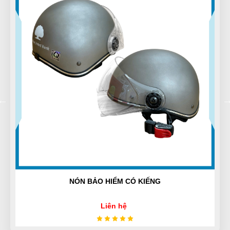
Xuân An
XA
(Đánh giá 1 năm trước)
Hàng mới. Không chê vào đâu được. Thanks shop!
Minh Quân Hoàng
MH
(Đánh giá 1 năm trước)
Sản phẩm tốt giao hàng nhanh ship thân thiện
NÓN BẢO HIỂM CÓ KIẾNG
Thúy Nga
TN
(Đánh giá 1 năm trước)
Liên hệ
Ở đây săn sale thích cực, mấy mẫu mới về liên tục