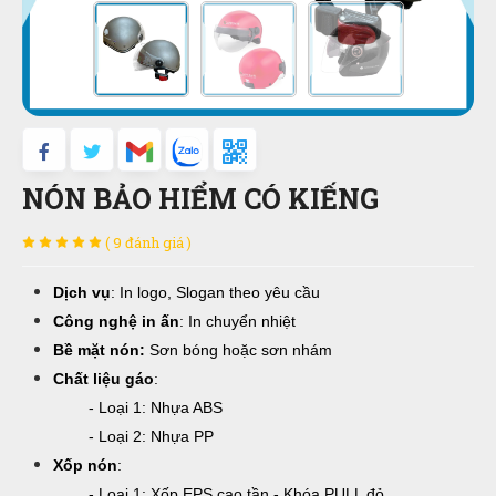
NÓN BẢO HIỂM CÓ KIẾNG
( 9 đánh giá )
Dịch vụ
: In logo, Slogan theo yêu cầu
Công nghệ in ấn
: In chuyển nhiệt
Bề mặt nón:
Sơn bóng hoặc sơn nhám
Chất liệu gáo
:
- Loại 1: Nhựa ABS
- Loại 2: Nhựa PP
Xốp nón
:
- Loại 1: Xốp EPS cao tần - Khóa PULL đỏ