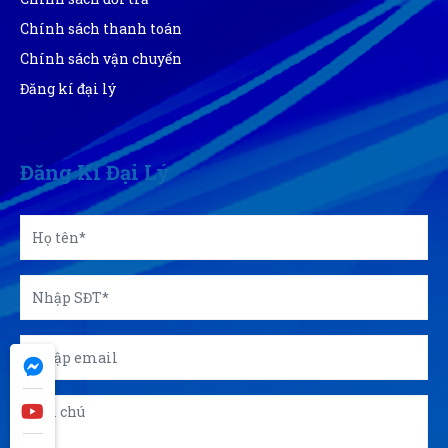
Chính sách thanh toán
Sản phẩm đẹp mắt. Đúng gu mình nhé
Chính sách vận chuyển
Đăng kí đại lý
Huyền Trang
HT
(Đánh giá 1 năm trước)
Đăng Kí Đại Lý
Sử dụng dc 1 thời gian tôi cảm thấy rất ok
Hoàng Trung Nhân
HN
(Đánh giá 1 năm trước)
Tư vấn rất kiên nhẫn, hơi lâu xíu nhưng mua được
sản phẩm ưng ý