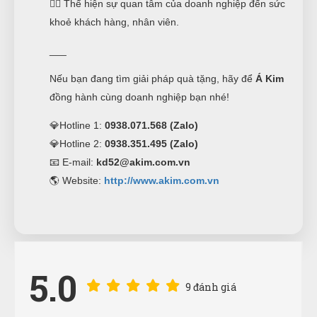
👉🏻 Thể hiện sự quan tâm của doanh nghiệp đến sức
khoẻ khách hàng, nhân viên.
___
Nếu bạn đang tìm giải pháp quà tặng, hãy để
Á Kim
đồng hành cùng doanh nghiệp bạn nhé!
💎Hotline 1:
0938.071.568 (Zalo)
💎Hotline 2:
0938.351.495 (Zalo)
📧 E-mail:
kd52@akim.com.vn
🌎 Website:
http://www.akim.com.vn
5.0
9 đánh giá
Hoàng Trung Nhân
HN
(Đánh giá 1 năm trước)