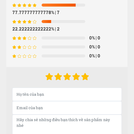
77.777777777778%
| 7
Tư vấn rất kiên nhẫn, hơi lâu xíu nhưng mua được
sản phẩm ưng ý
22.222222222222%
| 2
0%
| 0
Như Ý
NÝ
0%
| 0
(Đánh giá 1 năm trước)
0%
| 0
Không có từ nào có thể nói bằng từ ok
Xuân An
XA
(Đánh giá 1 năm trước)
Hàng mới. Không chê vào đâu được. Thanks shop!