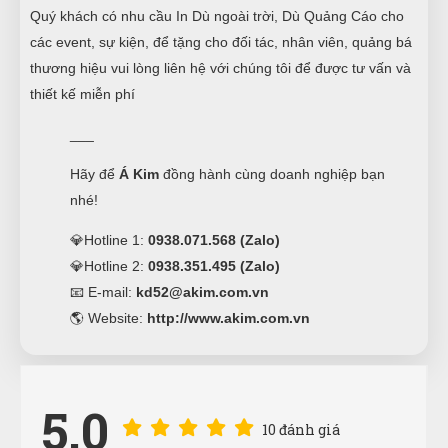
Quý khách có nhu cầu In Dù ngoài trời, Dù Quảng Cáo cho
các event, sự kiện, để tặng cho đối tác, nhân viên, quảng bá
thương hiệu vui lòng liên hệ với chúng tôi để được tư vấn và
thiết kế miễn phí
___
Hãy để
Á Kim
đồng hành cùng doanh nghiệp bạn
nhé!
💎Hotline 1:
0938.071.568 (Zalo)
Xuân An
XA
💎Hotline 2:
0938.351.495 (Zalo)
(Đánh giá 1 năm trước)
📧 E-mail:
kd52@akim.com.vn
🌎 Website:
http://www.akim.com.vn
có rất nhiều chương trình khuyến mại trong shop,
tôi thích rồi nha
5.0
Phạm Thái Vũ
PV
10 đánh giá
(Đánh giá 1 năm trước)