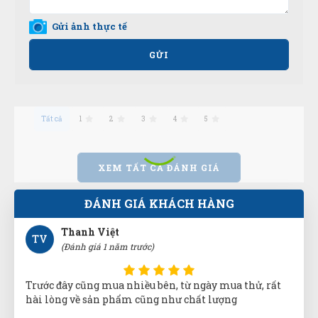
An Nhiên
AN
Gửi ảnh thực tế
(Đánh giá 1 năm trước)
GỬI
Thái độ phục vụ tốt, nhân viên niềm nở
Tất cả
1
2
3
4
5
Thanh Việt
TV
(Đánh giá 1 năm trước)
XEM TẤT CẢ ĐÁNH GIÁ
Trước đây cũng mua nhiều bên, từ ngày mua thử, rất
ĐÁNH GIÁ KHÁCH HÀNG
hài lòng về sản phẩm cũng như chất lượng
Quốc Việt
QV
(Đánh giá 1 năm trước)
Tư vấn rất kiên nhẫn, hơi lâu xíu nhưng mua được