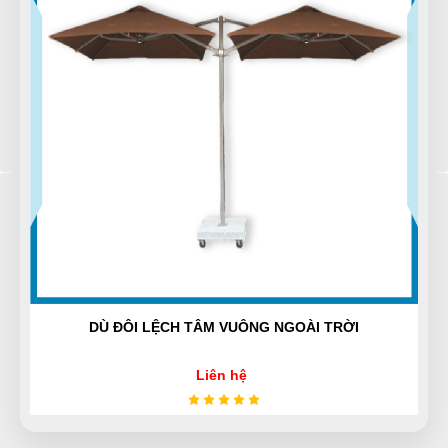
Hà Nhật
HN
(Đánh giá 1 năm trước)
Cảm ơn, đã tư vấn đúng loại phù hợp với mình.
Thanks
Hưng Phạm
HP
(Đánh giá 1 năm trước)
vote cho shop 5 sao hết nha mn vì quá là ưu đãi cho
khách
DÙ ĐÔI LỆCH TÂM VUÔNG NGOÀI TRỜI
An Nhiên
AN
Liên hệ
(Đánh giá 1 năm trước)
Thái độ phục vụ tốt, nhân viên niềm nở