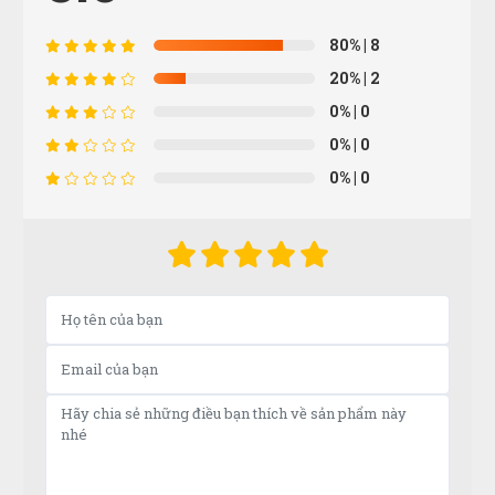
80%
| 8
Sản phẩm tốt giao hàng nhanh ship thân thiện
20%
| 2
0%
| 0
0%
| 0
Hà Nhật
HN
(Đánh giá 1 năm trước)
0%
| 0
Cảm ơn, đã tư vấn đúng loại phù hợp với mình.
Thanks
Hưng Phạm
HP
(Đánh giá 1 năm trước)
vote cho shop 5 sao hết nha mn vì quá là ưu đãi cho
khách