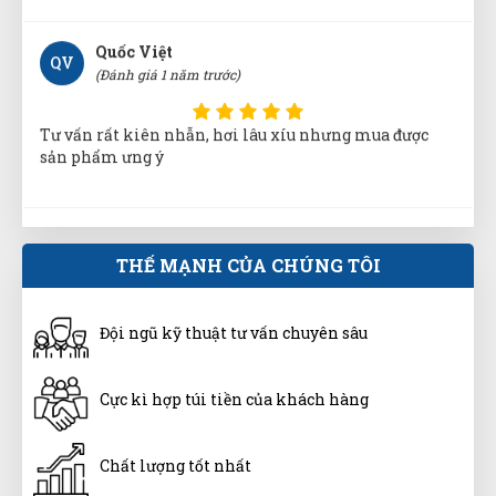
sản phẩm ưng ý
Tuấn Anh
TA
(Đánh giá 1 năm trước)
Mua bao nhiều cũng được miễn ship. quá đã
THẾ MẠNH CỦA CHÚNG TÔI
Thiên Nhân
TN
(Đánh giá 1 năm trước)
Đội ngũ kỹ thuật tư vấn chuyên sâu
Đổi lần 2 do mình chọn nhầm size mà shop giải
quyết nhanh gọn lẹ
Cực kì hợp túi tiền của khách hàng
Nguyễn Minh Hiếu
Chất lượng tốt nhất
NH
(Đánh giá 1 năm trước)