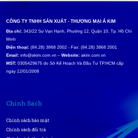
CÔNG TY TNHH SẢN XUẤT - THƯƠNG MẠI Á KIM
Thanh Việt
TV
Địa chỉ:
343/22 Sư Vạn Hạnh, Phường 12, Quận 10, Tp. Hồ Chí
(Đánh giá 1 năm trước)
Minh
Điện thoại:
(84.28) 3868 2002 - Fax: (84.28) 3868 2001
Trước đây cũng mua nhiều bên, từ ngày mua thử, rất
hài lòng về sản phẩm cũng như chất lượng
Email:
info@akim.com.vn –
Website:
akim.com.vn
MST:
0305429675 do Sở Kế Hoạch Và Đầu Tư TP.HCM cấp
ngày 12/01/2008
Quốc Việt
QV
(Đánh giá 1 năm trước)
Tư vấn rất kiên nhẫn, hơi lâu xíu nhưng mua được
Chính Sách
sản phẩm ưng ý
Chính sách bảo mật
Tuấn Anh
Chính sách đổi trả
TA
(Đánh giá 1 năm trước)