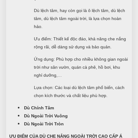
Dù lệch tâm, hay còn gọi là ô lệch tâm, dù lệch
tâm, dù lệch tâm ngoài trời, là lựa chọn hoàn
hảo.
Ưu điểm: Thiết kế độc đáo, khả năng che nắng
rộng rãi, dễ dàng sử dụng và bảo quản.
Ứng dụng: Phù hợp cho nhiều không gian ngoài
trời như sân vườn, quán cà phê, hồ bơi, khu
nghỉ dưỡng,…
Lựa chọn: Các loại dù lệch tâm phổ biến, cách
chọn kích thước và chất liệu phù hợp.
Dù Chính Tâm
Dù Ngoài Trời Vuông
Dù Ngoài Trời Tròn
ƯU ĐIỂM CỦA DÙ CHE NẮNG NGOÀI TRỜI CAO CẤP Á