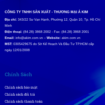
Phú Quý
CÔNG TY TNHH SẢN XUẤT - THƯƠNG MẠI Á KIM
PQ
(Đánh giá 1 năm trước)
Địa chỉ:
343/22 Sư Vạn Hạnh, Phường 12, Quận 10, Tp. Hồ Chí
Minh
đã tham khảo nhiều bên nhưng đây đúng là nơi để lựa
Điện thoại:
(84.28) 3868 2002 - Fax: (84.28) 3868 2001
chọn
Email:
info@akim.com.vn –
Website:
akim.com.vn
MST:
0305429675 do Sở Kế Hoạch Và Đầu Tư TP.HCM cấp
Cẩm Tú
ngày 12/01/2008
CT
(Đánh giá 1 năm trước)
giao hàng nhanh mik cực ưng nha
Chính Sách
Chính sách bảo mật
Hà Nhật
HN
Chính sách đổi trả
(Đánh giá 1 năm trước)
Chính sách thanh toán