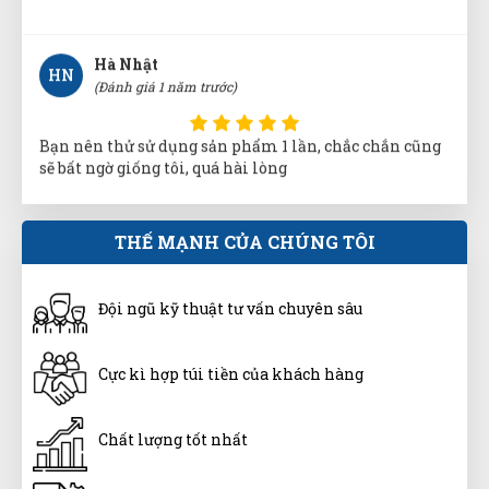
Hà Nhật
HN
(Đánh giá 1 năm trước)
Bạn nên thử sử dụng sản phẩm 1 lần, chắc chắn cũng
sẽ bất ngờ giống tôi, quá hài lòng
Tuấn Anh
THẾ MẠNH CỦA CHÚNG TÔI
TA
(Đánh giá 1 năm trước)
Đội ngũ kỹ thuật tư vấn chuyên sâu
hơi bị xịn xò. khách trung thành luôn
Cực kì hợp túi tiền của khách hàng
Thảo Liên
TL
(Đánh giá 1 năm trước)
Chất lượng tốt nhất