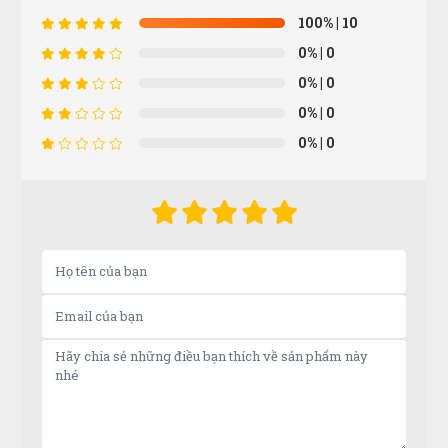
Sỉ ở đây mình nghỉ chắc rẻ nhất rồi, còn bao quay đầu
100%
| 10
cho khách ít kinh nghiệm nữa
0%
| 0
0%
| 0
Công Định
CĐ
0%
| 0
(Đánh giá 1 năm trước)
0%
| 0
Cảm nhận sản phẩm rất tốt, lúc đầu cũng rất ngần
ngại và tham khảo nhiều bên, nhưng sau đó lựa chọn
bên đây, sản phẩm tthật chất lượng nên rất hài lòng,
cảm ơn.
Phát Đạt
PĐ
(Đánh giá 1 năm trước)
xuất sắc với toàn bộ sản phẩm dịch vụ chỗ này
Quang Khang
QK