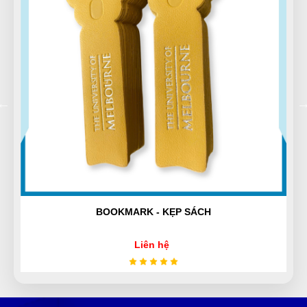
(Đánh giá 1 năm trước)
Cảm nhận sản phẩm rất tốt, lúc đầu cũng rất ngần
ngại và tham khảo nhiều bên, nhưng sau đó lựa chọn
bên đây, sản phẩm tthật chất lượng nên rất hài lòng,
cảm ơn.
Phát Đạt
PĐ
(Đánh giá 1 năm trước)
xuất sắc với toàn bộ sản phẩm dịch vụ chỗ này
BOOKMARK - KẸP SÁCH
Quang Khang
QK
(Đánh giá 1 năm trước)
Liên hệ
quá là chất lượng. 1000 saooooooo