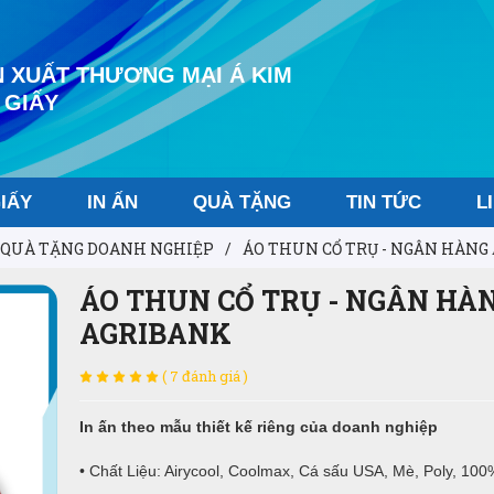
 XUẤT THƯƠNG MẠI Á KIM
 GIẤY
IẤY
IN ẤN
QUÀ TẶNG
TIN TỨC
L
QUÀ TẶNG DOANH NGHIỆP
/
ÁO THUN CỔ TRỤ - NGÂN HÀNG
ÁO THUN CỔ TRỤ - NGÂN HÀ
AGRIBANK
( 7 đánh giá )
In ấn theo mẫu thiết kế riêng của doanh nghiệp
• Chất Liệu: Airycool, Coolmax, Cá sấu USA, Mè, Poly, 100