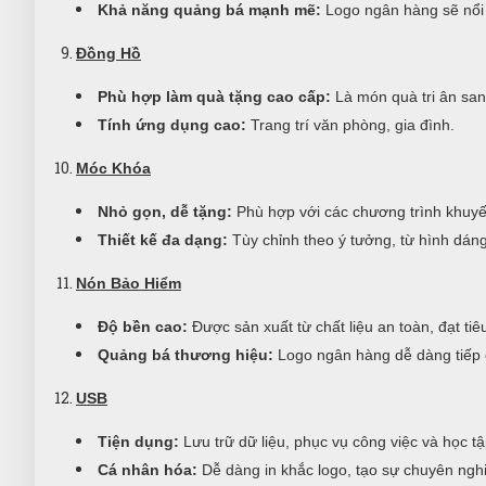
Khả năng quảng bá mạnh mẽ:
Logo ngân hàng sẽ nổi 
Đồng Hồ
Phù hợp làm quà tặng cao cấp:
Là món quà tri ân san
Tính ứng dụng cao:
Trang trí văn phòng, gia đình.
Móc Khóa
Nhỏ gọn, dễ tặng:
Phù hợp với các chương trình khuyến
Thiết kế đa dạng:
Tùy chỉnh theo ý tưởng, từ hình dán
Nón Bảo Hiểm
Độ bền cao:
Được sản xuất từ chất liệu an toàn, đạt ti
Quảng bá thương hiệu:
Logo ngân hàng dễ dàng tiếp 
USB
Tiện dụng:
Lưu trữ dữ liệu, phục vụ công việc và học tậ
Cá nhân hóa:
Dễ dàng in khắc logo, tạo sự chuyên nghi