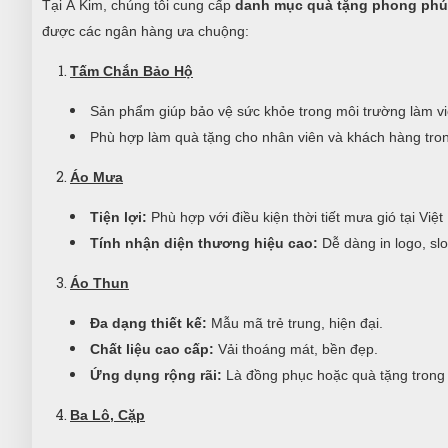
Tại Á Kim, chúng tôi cung cấp
danh mục quà tặng phong phú
được các ngân hàng ưa chuộng:
Tấm Chắn Bảo Hộ
Sản phẩm giúp bảo vệ sức khỏe trong môi trường làm vi
Phù hợp làm quà tặng cho nhân viên và khách hàng tron
Áo Mưa
Tiện lợi:
Phù hợp với điều kiện thời tiết mưa gió tại Việ
Tính nhận diện thương hiệu cao:
Dễ dàng in logo, sl
Áo Thun
Đa dạng thiết kế:
Mẫu mã trẻ trung, hiện đại.
Chất liệu cao cấp:
Vải thoáng mát, bền đẹp.
Ứng dụng rộng rãi:
Là đồng phục hoặc quà tặng trong c
Ba Lô, Cặp