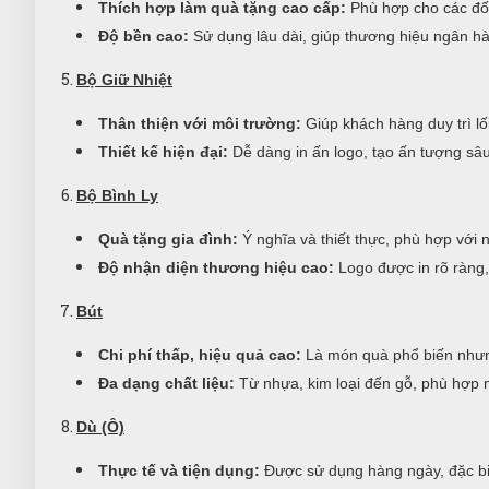
Thích hợp làm quà tặng cao cấp:
Phù hợp cho các đối
Độ bền cao:
Sử dụng lâu dài, giúp thương hiệu ngân h
Bộ Giữ Nhiệt
Thân thiện với môi trường:
Giúp khách hàng duy trì lố
Thiết kế hiện đại:
Dễ dàng in ấn logo, tạo ấn tượng sâu
Bộ Bình Ly
Quà tặng gia đình:
Ý nghĩa và thiết thực, phù hợp với 
Độ nhận diện thương hiệu cao:
Logo được in rõ ràng,
Bút
Chi phí thấp, hiệu quả cao:
Là món quà phổ biến nhưn
Đa dạng chất liệu:
Từ nhựa, kim loại đến gỗ, phù hợp 
Dù (Ô)
Thực tế và tiện dụng:
Được sử dụng hàng ngày, đặc biệ