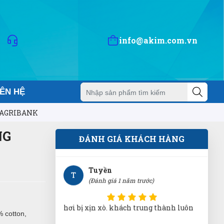
ND
(Đánh giá 1 năm trước)
Càng mua nhiều càng thấy thích nhiều
info@akim.com.vn
luôn. Hihi Cho 5 sao
Thạnh Võ
TV
IÊN HỆ
(Đánh giá 1 năm trước)
 AGRIBANK
Được người quen giới thiệu, sản phẩm
thật, chất lượng thật
NG
ĐÁNH GIÁ KHÁCH HÀNG
Tuyền
T
(Đánh giá 1 năm trước)
hơi bị xịn xò. khách trung thành luôn
% cotton,