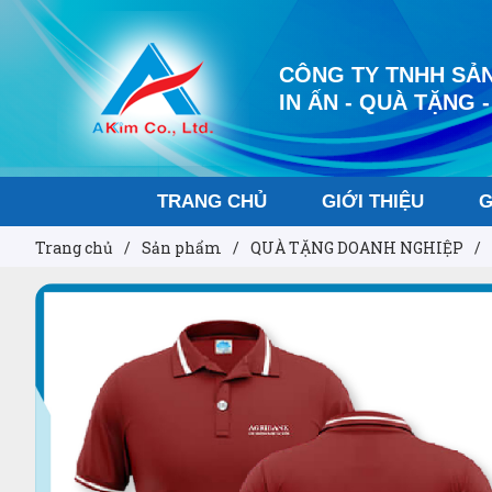
CÔNG TY TNHH SẢN
IN ẤN - QUÀ TẶNG -
TRANG CHỦ
GIỚI THIỆU
G
Trang chủ
/
Sản phẩm
/
QUÀ TẶNG DOANH NGHIỆP
/