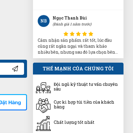
Ngọc Thanh Bùi
NB
(Đánh giá 1 năm trước)
Cảm nhận sản phẩm rất tốt, lúc đầu
cũng rất ngần ngại và tham khảo
nhiều bên, nhưng sau đó lựa chọn bên
đây, sản phẩm tthật chất lượng nên rất
hài lòng, cảm ơn.
Thúy Nga
THẾ MẠNH CỦA CHÚNG TÔI
TN
(Đánh giá 1 năm trước)
Đội ngũ kỹ thuật tư vấn chuyên
Mọi người nên đến thử nhé, chứ tui là
sâu
mê về sản phẩm cũng như dịch vụ tại
đây rồi
Cực kì hợp túi tiền của khách
hàng
Nguyễn Phước Đạt
NĐ
(Đánh giá 1 năm trước)
Chất lượng tốt nhất