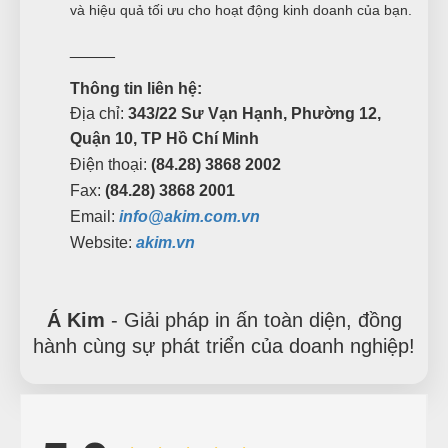
và hiệu quả tối ưu cho hoạt động kinh doanh của bạn.
_____
Thông tin liên hệ:
Địa chỉ:
343/22 Sư Vạn Hạnh, Phường 12,
Quận 10, TP Hồ Chí Minh
Điện thoại:
(84.28) 3868 2002
Fax:
(84.28) 3868 2001
Email:
info@akim.com.vn
Website:
akim.vn
Tuyết Trang
Á Kim
- Giải pháp in ấn toàn diện, đồng
TT
(Đánh giá 1 năm trước)
hành cùng sự phát triển của doanh nghiệp!
Bên đây làm việc tận tâm, nhân viên nhiệt tình