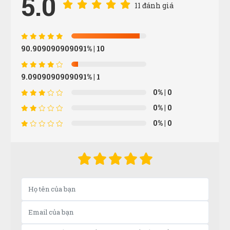
5.0
11 đánh giá
Lại Thị Nhàn
LN
(Đánh giá 1 năm trước)
90.909090909091%
| 10
Chất lượng sản phẩm tuyệt vời.Mọi người nên mua
nhé
9.0909090909091%
| 1
0%
| 0
Xuân Hương
XH
0%
| 0
(Đánh giá 1 năm trước)
0%
| 0
Tư vấn rất kiên nhẫn, hơi lâu xíu nhưng mua được
sản phẩm ưng ý
Nguyễn Tùng Dương
N
(Đánh giá 1 năm trước)
tôi rất khó trong việc lựa chọn bất kì sản phẩm hay