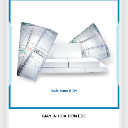
Lại Thị Nhàn
LN
(Đánh giá 1 năm trước)
Chất lượng sản phẩm tuyệt vời.Mọi người nên mua
nhé
Xuân Hương
XH
(Đánh giá 1 năm trước)
Tư vấn rất kiên nhẫn, hơi lâu xíu nhưng mua được
sản phẩm ưng ý
GIẤY IN HÓA ĐƠN EDC
Nguyễn Tùng Dương
N
(Đánh giá 1 năm trước)