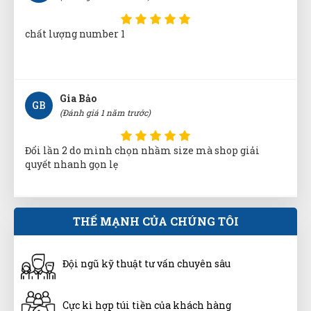
chất lượng number 1
Gia Bảo
GB
(Đánh giá 1 năm trước)
Đổi lần 2 do mình chọn nhầm size mà shop giải
quyết nhanh gọn lẹ
Anh Minh
THẾ MẠNH CỦA CHÚNG TÔI
AM
(Đánh giá 1 năm trước)
Đội ngũ kỹ thuật tư vấn chuyên sâu
Không có từ nào có thể nói bằng từ ok
Cực kì hợp túi tiền của khách hàng