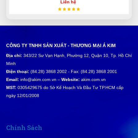
Liên hệ
tôi rất khó trong việc lựa chọn bất kì sản phẩm hay
dịch vụ cho mình và gia đình hay công việc nhưng
thật sự ở đây làm tôi trên cả hài lòng
Võ Minh Thiện
CÔNG TY TNHH SẢN XUẤT - THƯƠNG MẠI Á KIM
VT
(Đánh giá 1 năm trước)
Địa chỉ:
343/22 Sư Vạn Hạnh, Phường 12, Quận 10, Tp. Hồ Chí
Minh
Nhân viên phục vụ chu đáo, nhanh chóng lắm luôn
Điện thoại:
(84.28) 3868 2002 - Fax: (84.28) 3868 2001
Email:
info@akim.com.vn –
Website:
akim.com.vn
MST:
0305429675 do Sở Kế Hoạch Và Đầu Tư TP.HCM cấp
Thành Công
ngày 12/01/2008
TC
(Đánh giá 1 năm trước)
Sản phẩm good, mua về sử dụng rất ok
Chính Sách