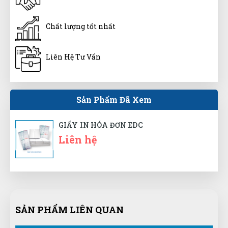
Hoàng Trung Nhân
HN
(Đánh giá 1 năm trước)
Chất lượng tốt nhất
Thời gian phản hồi cực nhanh
Liên Hệ Tư Vấn
Sản Phẩm Đã Xem
Nguyễn
N
(Đánh giá 1 năm trước)
GIẤY IN HÓA ĐƠN EDC
Liên hệ
Dùng thấy ổn. Vote cho shop 5 sao trước.
Tuyết Trang
TT
(Đánh giá 1 năm trước)
SẢN PHẨM LIÊN QUAN
Bên đây làm việc tận tâm, nhân viên nhiệt tình