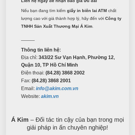
Liên hệ ngay để nhận báo giá ưu đãi
Nếu bạn đang tìm kiếm
giấy in biên lai ATM
chất
lượng cao với giá thành hợp lý, hãy đến với
Công ty
TNHH Sản Xuất Thương Mại Á Kim
.
_____
Thông tin liên hệ:
Địa chỉ:
343/22 Sư Vạn Hạnh, Phường 12,
Quận 10, TP Hồ Chí Minh
Điện thoại:
(84.28) 3868 2002
Fax:
(84.28) 3868 2001
Email:
info@akim.com.vn
Website:
akim.vn
Á Kim
– Đối tác tin cậy của bạn trong mọi
giải pháp in ấn chuyên nghiệp!