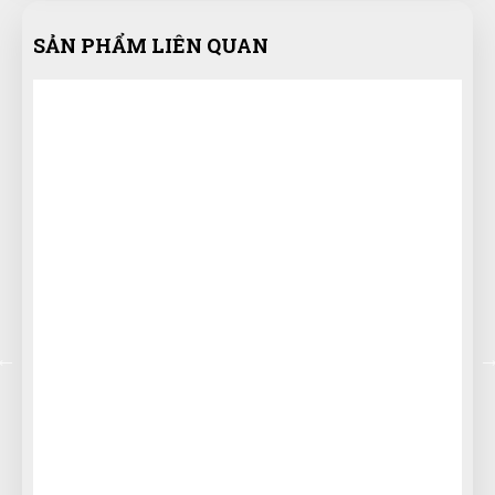
TT
(Đánh giá 1 năm trước)
SẢN PHẨM LIÊN QUAN
muốn mua hàng chuẩn sịn phải mua ở đây, nhiều bên
lương lẹo còn ở đây mua lần 3 rồi rất ok
Nguyễn Đông
NĐ
(Đánh giá 1 năm trước)
tìm cái là thấy bên đây đầu tiên luôn.
Tạ Quang Hòa
TH
(Đánh giá 1 năm trước)
Dùng thấy ổn. Vote cho shop 5 sao trước.