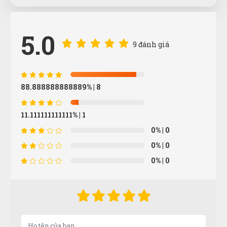
5.0
9 đánh giá
Nguyễn Chí Tâm
NT
(Đánh giá 1 năm trước)
88.888888888889%
| 8
sản phẩm tốt chất lượng, mẫu mã đa dạng
11.111111111111%
| 1
0%
| 0
Thảo Trương
TT
0%
| 0
(Đánh giá 1 năm trước)
0%
| 0
muốn mua hàng chuẩn sịn phải mua ở đây, nhiều bên
lương lẹo còn ở đây mua lần 3 rồi rất ok
Nguyễn Đông