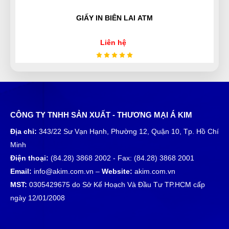
GIẤY IN BIÊN LAI ATM
Nguyễn Hoàng Long
NL
(Đánh giá 1 năm trước)
Liên hệ
Mọi người nên đến thử nhé, chứ tui là mê về sản
phẩm cũng như dịch vụ tại đây rồi
Thái Quý
CÔNG TY TNHH SẢN XUẤT - THƯƠNG MẠI Á KIM
TQ
(Đánh giá 1 năm trước)
Địa chỉ:
343/22 Sư Vạn Hạnh, Phường 12, Quận 10, Tp. Hồ Chí
Minh
quá nhiệt tình báo giá, không nề hà gì cả. Tôi thích
Điện thoại:
(84.28) 3868 2002 - Fax: (84.28) 3868 2001
rồi nha
Email:
info@akim.com.vn –
Website:
akim.com.vn
MST:
0305429675 do Sở Kế Hoạch Và Đầu Tư TP.HCM cấp
Minh Thắng
ngày 12/01/2008
MT
(Đánh giá 1 năm trước)