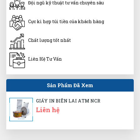
Đội ngũ kỹ thuật tư vấn chuyên sâu
Giao hàng nhanh chóng, shiper vui tính
Cực kì hợp túi tiền của khách hàng
Tuấn Anh
TA
(Đánh giá 1 năm trước)
Chất lượng tốt nhất
Đi 5 shop xem chỉ thấy mỗi shop phân biệt hàng
Liên Hệ Tư Vấn
chuẩn
Sản Phẩm Đã Xem
Nguyễn Chí Tâm
NT
(Đánh giá 1 năm trước)
GIẤY IN BIÊN LAI ATM NCR
Liên hệ
sản phẩm tốt chất lượng, mẫu mã đa dạng
Thảo Trương