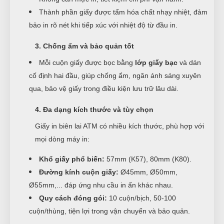
Thành phần giấy được tẩm hóa chất nhạy nhiệt, đảm
bảo in rõ nét khi tiếp xúc với nhiệt độ từ đầu in.
3. Chống ẩm và bảo quản tốt
Mỗi cuộn giấy được bọc bằng
lớp giấy bạc
và dán
cố định hai đầu, giúp chống ẩm, ngăn ánh sáng xuyên
qua, bảo vệ giấy trong điều kiện lưu trữ lâu dài.
4. Đa dạng kích thước và tùy chọn
Giấy in biên lai ATM có nhiều kích thước, phù hợp với
mọi dòng máy in:
Khổ giấy phổ biến:
57mm (K57), 80mm (K80).
Đường kính cuộn giấy:
Ø45mm, Ø50mm,
Ø55mm,... đáp ứng nhu cầu in ấn khác nhau.
Quy cách đóng gói:
10 cuộn/bịch, 50-100
cuộn/thùng, tiện lợi trong vận chuyển và bảo quản.