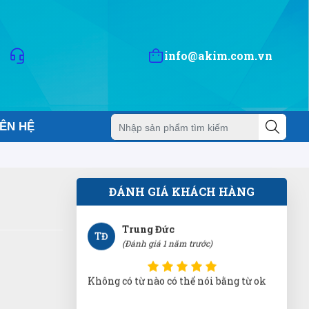
TP
(Đánh giá 1 năm trước)
được bạn bè giới thiệu nên mới dùng
info@akim.com.vn
thử, phải nói là số 1 luôn
Trung Đức
TĐ
IÊN HỆ
(Đánh giá 1 năm trước)
Không có từ nào có thể nói bằng từ ok
ĐÁNH GIÁ KHÁCH HÀNG
Nguyễn Đông
NĐ
(Đánh giá 1 năm trước)
Mua hàng vì chính sách và tin tưởng
thông tin trên website này