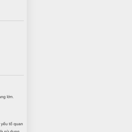
àng lớn.
 yếu tố quan
 là sử dụng