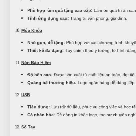
Phù hợp làm quà tặng cao cấp:
Là món quà tri ân san
Tính ứng dụng cao:
Trang trí văn phòng, gia đình.
Móc Khóa
Nhỏ gọn, dễ tặng:
Phù hợp với các chương trình khuyến
Thiết kế đa dạng:
Tùy chỉnh theo ý tưởng, từ hình dán
Nón Bảo Hiểm
Độ bền cao:
Được sản xuất từ chất liệu an toàn, đạt ti
Quảng bá thương hiệu:
Logo ngân hàng dễ dàng tiếp 
USB
Tiện dụng:
Lưu trữ dữ liệu, phục vụ công việc và học tậ
Cá nhân hóa:
Dễ dàng in khắc logo, tạo sự chuyên nghi
Sổ Tay