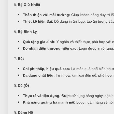
Bộ Giữ Nhiệt
Thân thiện với môi trường:
Giúp khách hàng duy trì lố
Thiết kế hiện đại:
Dễ dàng in ấn logo, tạo ấn tượng sâu
Bộ Bình Ly
Quà tặng gia đình:
Ý nghĩa và thiết thực, phù hợp với 
Độ nhận diện thương hiệu cao:
Logo được in rõ ràng,
Bút
Chi phí thấp, hiệu quả cao:
Là món quà phổ biến nhưn
Đa dạng chất liệu:
Từ nhựa, kim loại đến gỗ, phù hợp 
Dù (Ô)
Thực tế và tiện dụng:
Được sử dụng hàng ngày, đặc biệ
Khả năng quảng bá mạnh mẽ:
Logo ngân hàng sẽ nổi 
Đồng Hồ