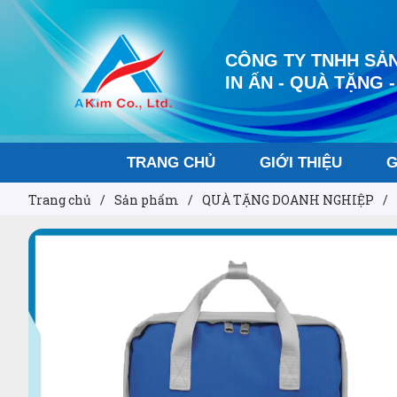
CÔNG TY TNHH SẢN
IN ẤN - QUÀ TẶNG -
TRANG CHỦ
GIỚI THIỆU
G
Trang chủ
/
Sản phẩm
/
QUÀ TẶNG DOANH NGHIỆP
/