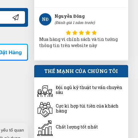
Nguyễn Chí Tâm
NT
(Đánh giá 1 năm trước)
shop phục vụ tốt, có cơ hội sẽ ủng hộ
shop thêmm
Minh Thắng
THẾ MẠNH CỦA CHÚNG TÔI
MT
(Đánh giá 1 năm trước)
Đội ngũ kỹ thuật tư vấn chuyên
Được người quen PR nhờ lên web thấy
sâu
dịch vụ ok. Nên đến trải ngiệm luôn
Cực kì hợp túi tiền của khách
hàng
Phạm Thái Vũ
PV
(Đánh giá 1 năm trước)
Chất lượng tốt nhất
 yếu tố quan