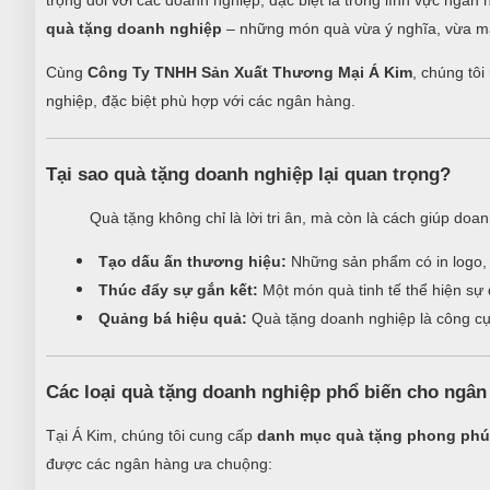
trọng đối với các doanh nghiệp, đặc biệt là trong lĩnh vực ngâ
quà tặng doanh nghiệp
– những món quà vừa ý nghĩa, vừa ma
Cùng
Công Ty TNHH Sản Xuất Thương Mại Á Kim
, chúng tô
nghiệp, đặc biệt phù hợp với các ngân hàng.
Tại sao quà tặng doanh nghiệp lại quan trọng?
Quà tặng không chỉ là lời tri ân, mà còn là cách giúp doa
Tạo dấu ấn thương hiệu:
Những sản phẩm có in logo, s
Thúc đẩy sự gắn kết:
Một món quà tinh tế thể hiện sự 
Quảng bá hiệu quả:
Quà tặng doanh nghiệp là công cụ m
Các loại quà tặng doanh nghiệp phổ biến cho ngân
Tại Á Kim, chúng tôi cung cấp
danh mục quà tặng phong phú
được các ngân hàng ưa chuộng: