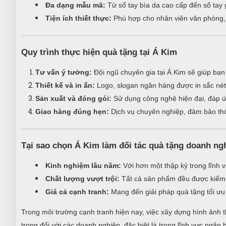
Đa dạng mẫu mã:
Từ sổ tay bìa da cao cấp đến sổ tay g
Tiện ích thiết thực:
Phù hợp cho nhân viên văn phòng, 
Quy trình thực hiện quà tặng tại Á Kim
Tư vấn ý tưởng:
Đội ngũ chuyên gia tại Á Kim sẽ giúp bạn
Thiết kế và in ấn:
Logo, slogan ngân hàng được in sắc nét
Sản xuất và đóng gói:
Sử dụng công nghệ hiện đại, đáp ứ
Giao hàng đúng hẹn:
Dịch vụ chuyên nghiệp, đảm bảo thờ
Tại sao chọn Á Kim làm đối tác quà tặng doanh ng
Kinh nghiệm lâu năm:
Với hơn một thập kỷ trong lĩnh v
Chất lượng vượt trội:
Tất cả sản phẩm đều được kiểm 
Giá cả cạnh tranh:
Mang đến giải pháp quà tặng tối ưu v
Trong môi trường cạnh tranh hiện nay, việc xây dựng hình ảnh t
trọng đối với các doanh nghiệp, đặc biệt là trong lĩnh vực ngâ