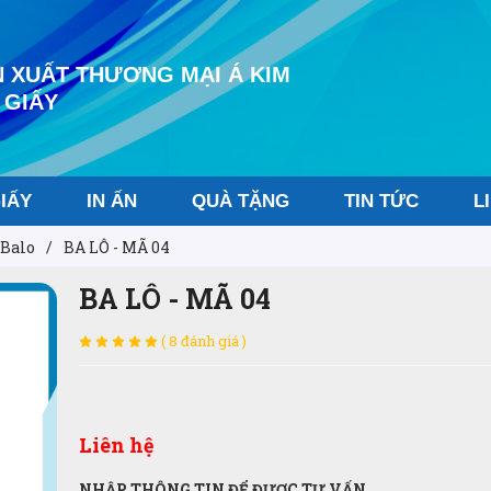
 XUẤT THƯƠNG MẠI Á KIM
 GIẤY
IẤY
IN ẤN
QUÀ TẶNG
TIN TỨC
L
Balo
/
BA LÔ - MÃ 04
BA LÔ - MÃ 04
( 8 đánh giá )
Liên hệ
NHẬP THÔNG TIN ĐỂ ĐƯỢC TƯ VẤN